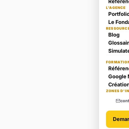
Référen
L'AGENCE
Portfoli
Le Fond
RESSOURC
Blog
Glossai
Simulate
FORMATIO
Référen
Google 
Création
ZONES D'I
con
Deman