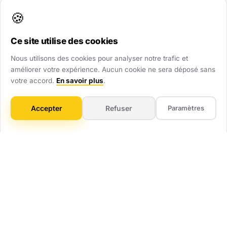
renforcent immédiatement votre crédibilité.
🍪
Ce site utilise des cookies
Visibilité Dominante
Nous utilisons des cookies pour analyser notre trafic et
Soyez présent partout : site web, Google Maps,
améliorer votre expérience. Aucun cookie ne sera déposé sans
annuaires. Ne laissez aucune chance au hasard.
votre accord.
En savoir plus
.
Gain de Temps
Accepter
Refuser
Paramètres
On gère tout : technique, mises à jour, optimisation.
Vous vous concentrez sur votre métier.
ROI Mesurable
Pas de flou artistique. Vous savez combien vous
investissez et combien ça vous rapporte.