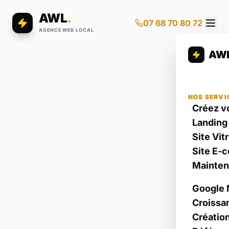
AWL
.
07 68 70 80 72
AGENCE WEB LOCAL
AW
NOS SERVI
Créez vo
Landing
Site Vit
Site E-
Mainte
Google 
Croissa
Créatio