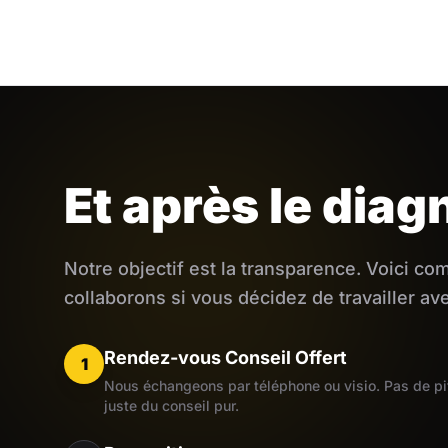
Et après le diag
Notre objectif est la transparence. Voici c
collaborons si vous décidez de travailler av
Rendez-vous Conseil Offert
1
Nous échangeons par téléphone ou visio. Pas de pi
juste du conseil pur.