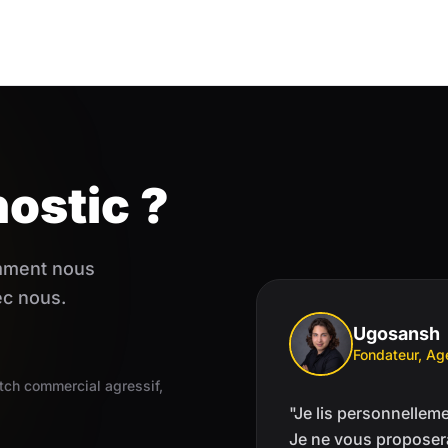
nostic ?
omment nous
ec nous.
Ugosansh
Fondateur, A
tch commercial agressif,
"Je lis personnellem
Je ne vous proposera