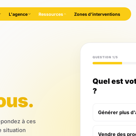
L'agence
Ressources
Zones d'interventions
QUESTION 1/5
Quel est vot
?
ous.
Générer plus d'
Répondez à ces
 situation
Vendre des prod