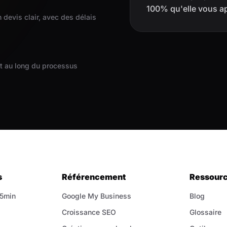
100% qu'elle vous ap
devis clair, avec des délais
ut au long du processus
s
Référencement
Ressour
 5min
Google My Business
Blog
Croissance SEO
Glossaire