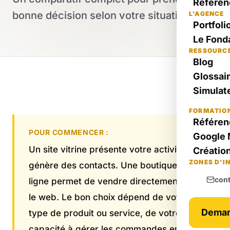
Référen
bonne décision selon votre situation
L'AGENCE
Portfoli
Le Fond
RESSOURC
Blog
Glossai
Simulate
FORMATIO
Référen
POUR COMMENCER :
Google 
Un site vitrine présente votre activité et
Création
ZONES D'I
génère des contacts. Une boutique en
con
ligne permet de vendre directement sur
le web. Le bon choix dépend de votre
Deman
type de produit ou service, de votre
capacité à gérer les commandes en ligne