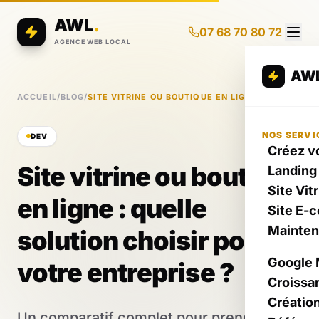
AWL
.
07 68 70 80 72
AGENCE WEB LOCAL
AW
ACCUEIL
/
BLOG
/
SITE VITRINE OU BOUTIQUE EN LIGNE
NOS SERVI
DEV
Créez vo
Site vitrine ou boutique
Landing
Site Vit
en ligne : quelle
Site E-
Mainte
solution choisir pour
Google 
votre entreprise ?
Croissa
Créatio
Un comparatif complet pour prendre la