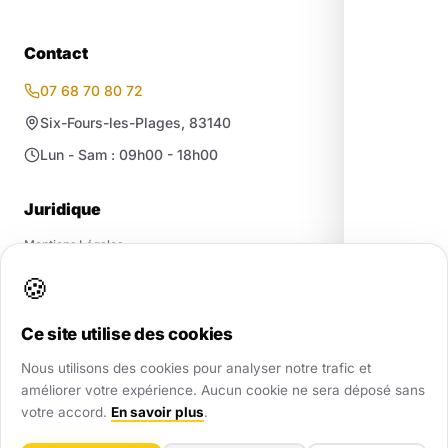
Contact
07 68 70 80 72
Six-Fours-les-Plages, 83140
Lun - Sam : 09h00 - 18h00
Juridique
Mentions Légales
Confidentialité / RGPD
🍪
CGV
·
CGU
·
Cookies
Plan du site
Ce site utilise des cookies
Nous utilisons des cookies pour analyser notre trafic et
améliorer votre expérience. Aucun cookie ne sera déposé sans
votre accord.
En savoir plus
.
© 2026 Agence Web Local. Tous droits réservés.