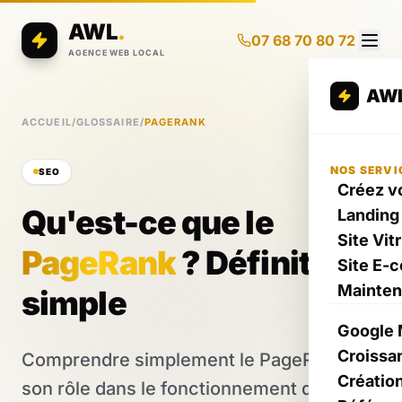
AWL
.
07 68 70 80 72
AGENCE WEB LOCAL
AW
ACCUEIL
/
GLOSSAIRE
/
PAGERANK
NOS SERVI
SEO
Créez vo
Qu'est-ce que le
Landing
Site Vit
PageRank
? Définition
Site E-
Mainte
simple
Google 
Croissa
Comprendre simplement le PageRank et
Créatio
son rôle dans le fonctionnement d’un site