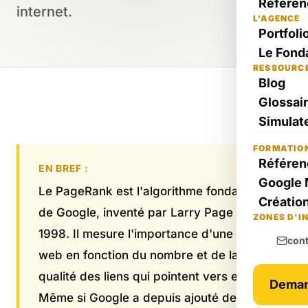
Référen
internet.
L'AGENCE
Portfoli
Le Fond
RESSOURC
Blog
Glossai
Simulate
FORMATIO
Référen
EN BREF :
Google 
Le PageRank est l'algorithme fondateur
Création
de Google, inventé par Larry Page en
ZONES D'I
1998. Il mesure l'importance d'une page
con
web en fonction du nombre et de la
qualité des liens qui pointent vers elle.
Deman
Même si Google a depuis ajouté des