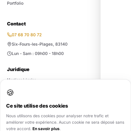
Portfolio
Contact
07 68 70 80 72
Six-Fours-les-Plages, 83140
Lun - Sam : 09h00 - 18h00
Juridique
Mentions Légales
Confidentialité / RGPD
🍪
CGV
·
CGU
·
Cookies
Plan du site
Ce site utilise des cookies
Nous utilisons des cookies pour analyser notre trafic et
améliorer votre expérience. Aucun cookie ne sera déposé sans
votre accord.
En savoir plus
.