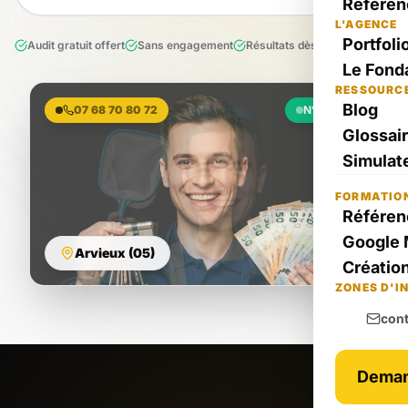
Référen
L'AGENCE
Portfoli
Audit gratuit offert
Sans engagement
Résultats dès le 1er mois
Le Fond
RESSOURC
Blog
07 68 70 80 72
N°1 Local
Glossai
Simulate
FORMATIO
Référen
Google 
Arvieux (05)
Création
ZONES D'I
con
Deman