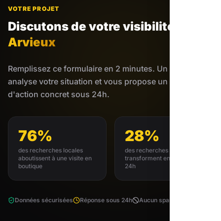
VOTRE PROJET
Discutons de votre visibilité
à
Arvieux
Remplissez ce formulaire en 2 minutes. Un expert
analyse votre situation et vous propose un plan
d'action concret sous 24h.
76%
28%
des recherches locales
des recherches locales se
aboutissent à une visite en
transforment en achat sous
boutique
24h
Données sécurisées
Réponse sous 24h
Aucun spam