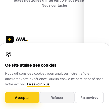
Toutes nos zones d'intervention
•
Nos Réalisations
•
Nous contacter
AWL
.
Partenaire digital de confiance pour les TPE et PME. Nous
🍪
transformons votre visibilité locale partout en France.
Ce site utilise des cookies
Nous utilisons des cookies pour analyser notre trafic et
améliorer votre expérience. Aucun cookie ne sera déposé sans
votre accord.
En savoir plus
.
Création de sites
Créez votre site en 5min
Accepter
Refuser
Paramètres
Landing Page