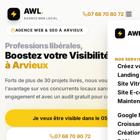
AWL
.
07 68 70 80 72
AGENCE WEB LOCAL
AGENCE WEB & SEO À ARVIEUX
AW
Professions libérales,
Boostez votre Visibilité
NOS SERVI
à Arvieux
Créez vo
Landing
Forts de plus de 30 projets livrés, nous vous donnons
Site Vit
l'avantage sur vos concurrents locaux sans
Site E-
engagement et avec un audit gratuit pour commencer.
Mainte
Google 
Je veux être visible dans le 05
Croissa
Créatio
07 68 70 80 72