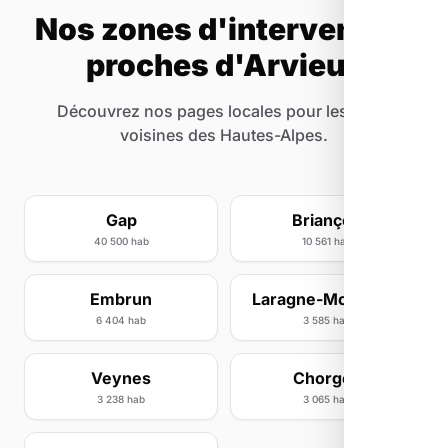
Nos zones d'intervention
proches d'Arvieux
Découvrez nos pages locales pour les villes
voisines des Hautes-Alpes.
Gap
Briançon
40 500 hab
10 561 hab
Embrun
Laragne-Montéglin
6 404 hab
3 585 hab
Veynes
Chorges
3 238 hab
3 065 hab