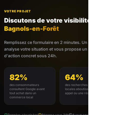
VOTRE PROJET
Discutons de votre visibilité
à
Bagnols-en-Forêt
Remplissez ce formulaire en 2 minutes. Un expert
analyse votre situation et vous propose un plan
d'action concret sous 24h.
82%
64%
des consommateurs
des recherches GMB
consultent Google avant
locales aboutissent à un
tout achat dans un
appel ou une réservation
commerce local
Données sécurisées
Réponse sous 24h
Aucun spam