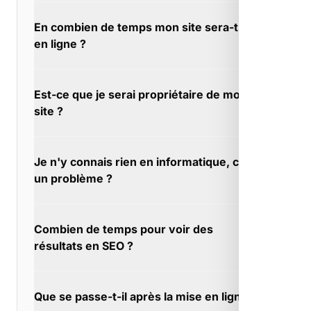
Les grosses agences appliquent des recettes
En combien de temps mon site sera-t-il
toutes faites. À Bagnols-en-Forêt, nous
en ligne ?
créons des stratégies sur-mesure adaptées à
votre marché.
Une landing page peut être prête en 5 jours. À
Est-ce que je serai propriétaire de mon
Bagnols-en-Forêt, pour les projets simples et
site ?
urgents, on sait mettre les bouchées doubles.
C'est une question importante et la réponse
Je n'y connais rien en informatique, c'est
est oui. À Bagnols-en-Forêt, nous refusons
un problème ?
les modèles de location qui piègent les
clients.
Aucune connaissance préalable nécessaire.
Combien de temps pour voir des
À Bagnols-en-Forêt, nous partons de zéro
résultats en SEO ?
avec vous si besoin.
Certains clients voient des résultats dès le 1er
Que se passe-t-il après la mise en ligne ?
mois, d'autres attendent 4-5 mois. À