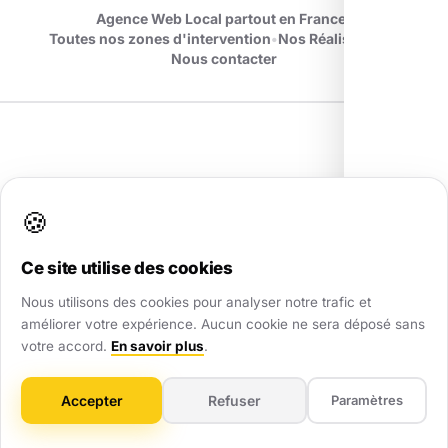
Agence Web Local partout en France
•
Toutes nos zones d'intervention
•
Nos Réalisations
•
Nous contacter
AWL
.
🍪
Partenaire digital de confiance pour les TPE et PME. Nous
transformons votre visibilité locale partout en France.
Ce site utilise des cookies
Nous utilisons des cookies pour analyser notre trafic et
améliorer votre expérience. Aucun cookie ne sera déposé sans
votre accord.
En savoir plus
.
Création de sites
Accepter
Refuser
Paramètres
Créez votre site en 5min