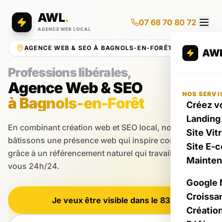
AWL
.
07 68 70 80 72
AGENCE WEB LOCAL
AGENCE WEB & SEO À BAGNOLS-EN-FORÊT
AW
Professions libérales,
Agence Web & SEO
NOS SERVI
à Bagnols-en-Forêt
Créez vo
Landing
En combinant création web et SEO local, nous
Site Vit
bâtissons une présence web qui inspire confiance
Site E-
grâce à un référencement naturel qui travaille pour
Mainte
vous 24h/24.
Google 
Croissa
Je veux être visible dans le 83
Créatio