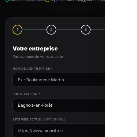
1
2
3
4
Votre entreprise
Parlez-nous de votre activité
NOM DE L'ENTREPRISE *
LOCALISATION *
SITE WEB ACTUEL
(OPTIONNEL)