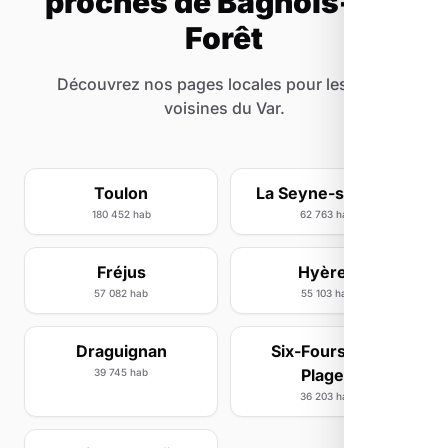
proches de Bagnols-en-
Forêt
Découvrez nos pages locales pour les villes
voisines du Var.
Toulon
La Seyne-sur-Mer
180 452 hab
62 763 hab
Fréjus
Hyères
57 082 hab
55 103 hab
Draguignan
Six-Fours-les-
Plages
39 745 hab
36 203 hab