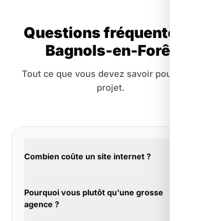
Questions fréquentes à
Bagnols-en-Forêt
Tout ce que vous devez savoir pour votre
projet.
Combien coûte un site internet ?
Nous préférons parler d'investissement que
Pourquoi vous plutôt qu'une grosse
de coût. À Bagnols-en-Forêt, un site bien
agence ?
conçu génère des leads, des ventes, de la
crédibilité. C'est un actif, pas une charge.