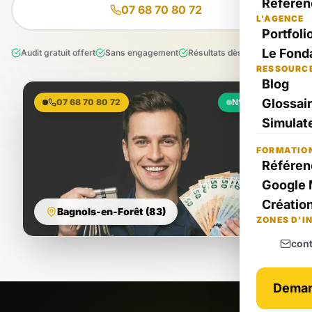
Référen
07 68 70 80 72
L'AGENCE
Portfoli
Le Fond
Audit gratuit offert
Sans engagement
Résultats dès le 1er mois
RESSOURC
Blog
Glossai
07 68 70 80 72
N°1 Local
Simulate
FORMATIO
Référen
Google 
Création
Bagnols-en-Forêt (83)
ZONES D'I
con
Deman