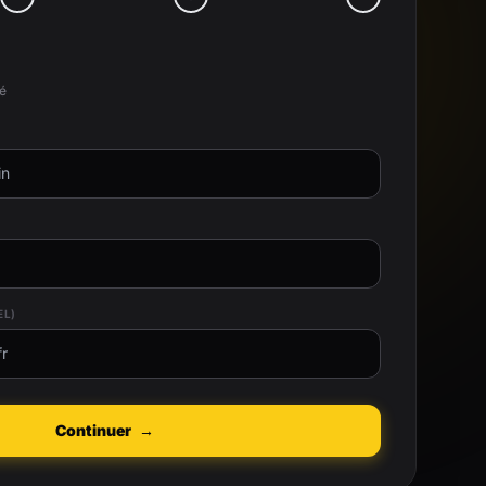
té
EL)
Continuer
→