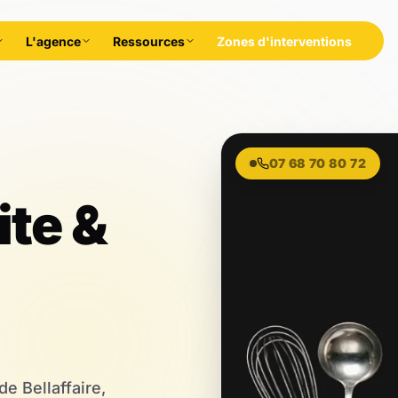
L'agence
Ressources
Zones d'interventions
rales,
07 68 70 80 72
ite &
e Bellaffaire,