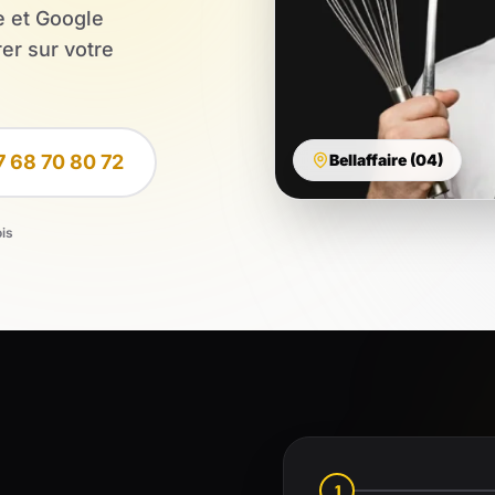
e et Google
er sur votre
7 68 70 80 72
Bellaffaire (04)
ois
1