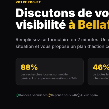
VOTRE PROJET
Discutons de vo
visibilité
à Bella
Remplissez ce formulaire en 2 minutes. Un 
situation et vous propose un plan d'action 
88%
46
des recherches locales sur mobile
de toutes l
génèrent un appel ou une visite sous 24h
intention lo
Données sécurisées
Réponse sous 24h
Aucun spam