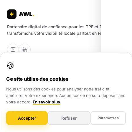
AWL
.
Partenaire digital de confiance pour les TPE et PME. Nous
transformons votre visibilité locale partout en France.
🍪
Création de sites
Ce site utilise des cookies
Créez votre site en 5min
Nous utilisons des cookies pour analyser notre trafic et
Landing Page
améliorer votre expérience. Aucun cookie ne sera déposé sans
votre accord.
En savoir plus
.
Site Vitrine
Site E-commerce
Accepter
Refuser
Paramètres
Maintenance Web