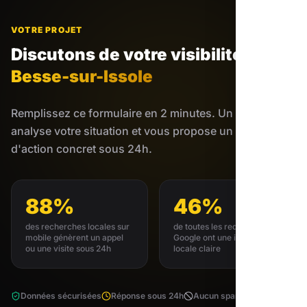
VOTRE PROJET
Discutons de votre visibilité
à
Besse-sur-Issole
Remplissez ce formulaire en 2 minutes. Un expert
analyse votre situation et vous propose un plan
d'action concret sous 24h.
88%
46%
des recherches locales sur
de toutes les requêtes
mobile génèrent un appel
Google ont une intention
ou une visite sous 24h
locale claire
Données sécurisées
Réponse sous 24h
Aucun spam