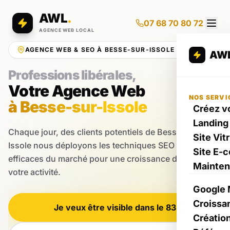
AWL
.
07 68 70 80 72
AGENCE WEB LOCAL
AGENCE WEB & SEO À BESSE-SUR-ISSOLE
AW
Professions libérales,
Votre Agence Web
NOS SERVI
à Besse-sur-Issole
Créez vo
Landing
Chaque jour, des clients potentiels de Besse-sur-
Site Vit
Issole nous déployons les techniques SEO les plus
Site E-
efficaces du marché pour une croissance durable de
Mainte
votre activité.
Google 
Croissa
Je veux être visible dans le 83
Créatio