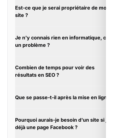
Nous travaillons sur peu de projets en
Est-ce que je serai propriétaire de mon
parallèle. À Besse-sur-Issole, cela garantit
site ?
des délais maîtrisés et une vraie disponibilité.
Vous pourrez modifier, faire évoluer, revendre
Je n'y connais rien en informatique, c'est
votre site. À Besse-sur-Issole, il vous
un problème ?
appartient comme votre local commercial.
Beaucoup de nos clients découvrent
Combien de temps pour voir des
l'informatique avec nous. À Besse-sur-Issole,
résultats en SEO ?
on prend le temps qu'il faut.
Le SEO est un investissement cumulatif. À
Que se passe-t-il après la mise en ligne ?
Besse-sur-Issole, chaque mois de travail
renforce le précédent. La patience paie.
Notre support répond sous 24h maximum. À
Pourquoi aurais-je besoin d'un site si j'ai
Besse-sur-Issole, vous n'êtes jamais bloqué
déjà une page Facebook ?
longtemps.