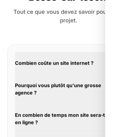
Tout ce que vous devez savoir pour votre
projet.
Combien coûte un site internet ?
Le prix dépend de vos objectifs : site vitrine,
Pourquoi vous plutôt qu'une grosse
e-commerce, fonctionnalités spécifiques... À
agence ?
Besse-sur-Issole, nous proposons des
solutions adaptées aux petites structures.
Les grosses agences ont des minimums de
L'audit initial est gratuit, profitez-en pour
En combien de temps mon site sera-t-il
facturation. À Besse-sur-Issole, nous
avoir une estimation claire.
en ligne ?
travaillons avec des budgets adaptés aux TPE
et indépendants.