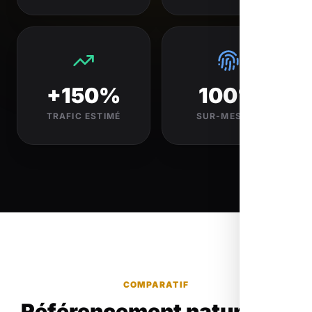
+150%
100%
TRAFIC ESTIMÉ
SUR-MESURE
COMPARATIF
Référencement naturel ou