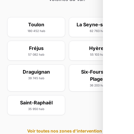
Toulon
La Seyne-sur-Mer
180 452 hab
62 763 hab
Fréjus
Hyères
57 082 hab
55 103 hab
Draguignan
Six-Fours-les-
Plages
39 745 hab
36 203 hab
Saint-Raphaël
35 950 hab
Voir toutes nos zones d'intervention