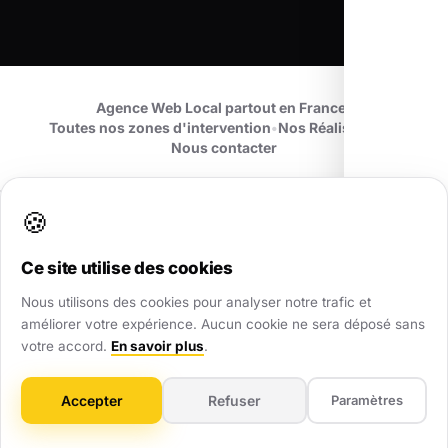
Agence Web Local partout en France
•
Toutes nos zones d'intervention
•
Nos Réalisations
•
Nous contacter
🍪
Ce site utilise des cookies
AWL
.
Nous utilisons des cookies pour analyser notre trafic et
améliorer votre expérience. Aucun cookie ne sera déposé sans
Partenaire digital de confiance pour les TPE et PME. Nous
votre accord.
En savoir plus
.
transformons votre visibilité locale partout en France.
Accepter
Refuser
Paramètres