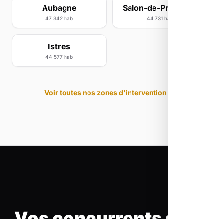
Aubagne
Salon-de-Provence
47 342 hab
44 731 hab
Istres
44 577 hab
Voir toutes nos zones d'intervention
Vos concurrents sont