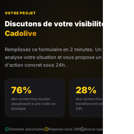
VOTRE PROJET
Discutons de votre visibilité
à
Cadolive
Remplissez ce formulaire en 2 minutes. Un expert
analyse votre situation et vous propose un plan
d'action concret sous 24h.
76%
28%
des recherches locales
des recherches locales se
aboutissent à une visite en
transforment en achat sous
boutique
24h
Données sécurisées
Réponse sous 24h
Aucun spam