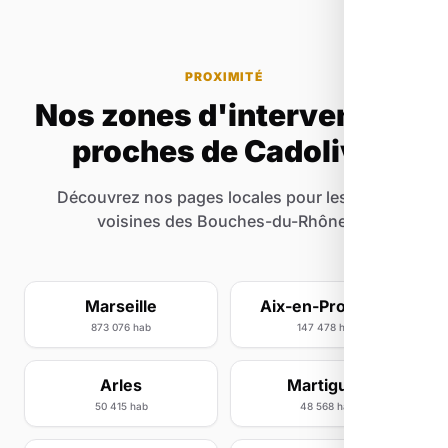
PROXIMITÉ
Nos zones d'intervention
proches de Cadolive
Découvrez nos pages locales pour les villes
voisines des Bouches-du-Rhône.
Marseille
Aix-en-Provence
873 076 hab
147 478 hab
Arles
Martigues
50 415 hab
48 568 hab