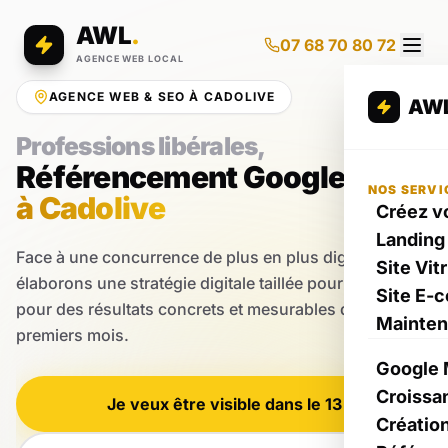
AWL
.
07 68 70 80 72
AGENCE WEB LOCAL
AGENCE WEB & SEO À CADOLIVE
AW
Professions libérales,
Référencement Google
NOS SERVI
à Cadolive
Créez vo
Landing
Face à une concurrence de plus en plus digitale, nous
Site Vit
élaborons une stratégie digitale taillée pour votre zone
Site E-
pour des résultats concrets et mesurables dès les
Mainte
premiers mois.
Google 
Croissa
Je veux être visible dans le 13
Créatio