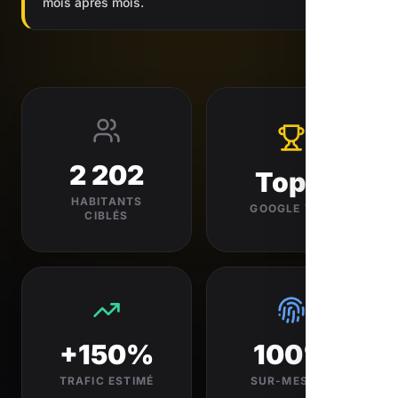
mois après mois.
2 202
Top 3
HABITANTS
GOOGLE VISÉ
CIBLÉS
+150%
100%
TRAFIC ESTIMÉ
SUR-MESURE