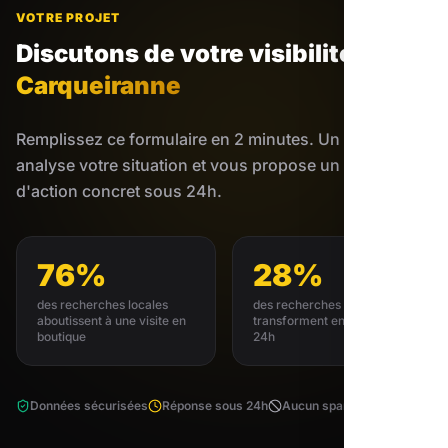
VOTRE PROJET
Discutons de votre visibilité
à
Carqueiranne
Remplissez ce formulaire en 2 minutes. Un expert
analyse votre situation et vous propose un plan
d'action concret sous 24h.
76%
28%
des recherches locales
des recherches locales se
aboutissent à une visite en
transforment en achat sous
boutique
24h
Données sécurisées
Réponse sous 24h
Aucun spam