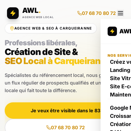
AWL
.
07 68 70 80 72
AGENCE WEB LOCAL
AGENCE WEB & SEO À CARQUEIRANNE
AW
Professions libérales,
Création de Site &
NOS SERVI
SEO Local à Carqueiranne
Créez vo
Landing
Spécialistes du référencement local, nous générons
Site Vit
un flux régulier de prospects qualifiés et une expertise
Site E-
locale qui fait toute la différence.
Mainte
Google 
Je veux être visible dans le 83
Croissa
Créatio
07 68 70 80 72