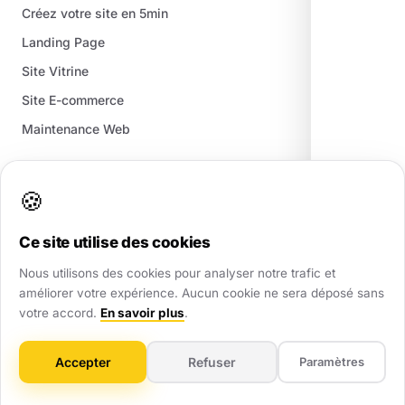
Créez votre site en 5min
Landing Page
Site Vitrine
Site E-commerce
Maintenance Web
Référencement
🍪
Google My Business
Ce site utilise des cookies
Croissance SEO
Nous utilisons des cookies pour analyser notre trafic et
Création pages locales
améliorer votre expérience. Aucun cookie ne sera déposé sans
votre accord.
En savoir plus
.
Référencement GEO (Ai)
Accepter
Refuser
Paramètres
Ressources