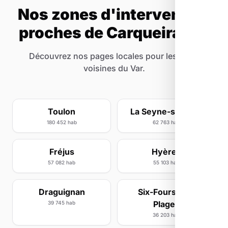
Nos zones d'intervention
proches de Carqueiranne
Découvrez nos pages locales pour les villes
voisines du Var.
Toulon
La Seyne-sur-Mer
180 452 hab
62 763 hab
Fréjus
Hyères
57 082 hab
55 103 hab
Draguignan
Six-Fours-les-
Plages
39 745 hab
36 203 hab