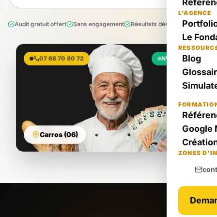
Référen
L'AGENCE
Portfoli
Audit gratuit offert
Sans engagement
Résultats dès le 1er mois
Le Fond
RESSOURC
Blog
07 68 70 80 72
N°1 Local
Glossai
Simulate
FORMATIO
Référen
Google 
Carros (06)
Création
ZONES D'I
con
Deman