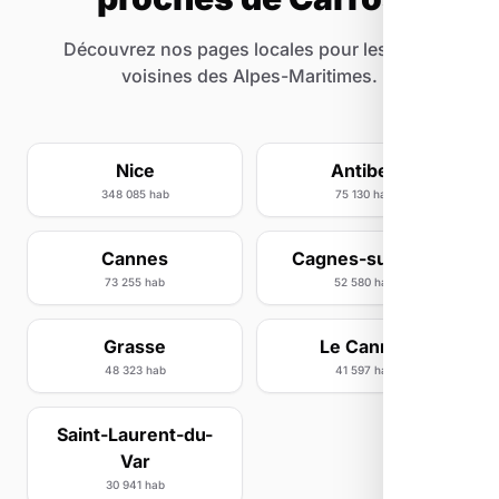
Découvrez nos pages locales pour les villes
voisines des Alpes-Maritimes.
Nice
Antibes
348 085 hab
75 130 hab
Cannes
Cagnes-sur-Mer
73 255 hab
52 580 hab
Grasse
Le Cannet
48 323 hab
41 597 hab
Saint-Laurent-du-
Var
30 941 hab