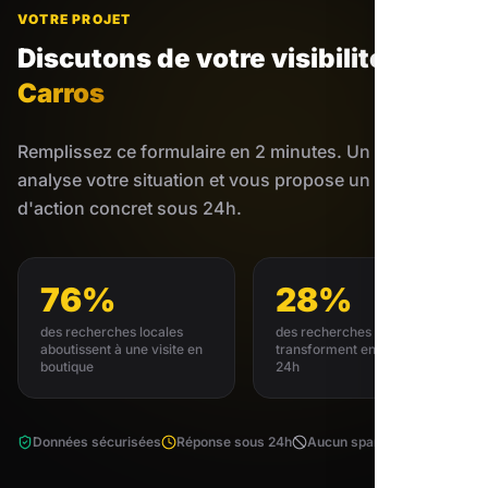
VOTRE PROJET
Discutons de votre visibilité
à
Carros
Remplissez ce formulaire en 2 minutes. Un expert
analyse votre situation et vous propose un plan
d'action concret sous 24h.
76%
28%
des recherches locales
des recherches locales se
aboutissent à une visite en
transforment en achat sous
boutique
24h
Données sécurisées
Réponse sous 24h
Aucun spam