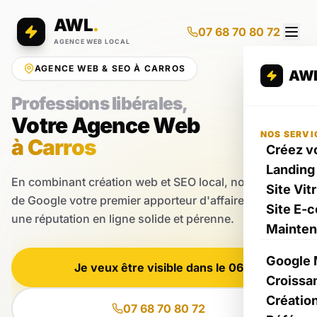
AWL
.
07 68 70 80 72
AGENCE WEB LOCAL
AGENCE WEB & SEO À CARROS
AW
Professions libérales,
Votre Agence Web
NOS SERVI
à Carros
Créez vo
Landing
En combinant création web et SEO local, nous faisons
Site Vit
de Google votre premier apporteur d'affaires pour bâtir
Site E-
une réputation en ligne solide et pérenne.
Mainte
Google 
Je veux être visible dans le 06
Croissa
Créatio
07 68 70 80 72