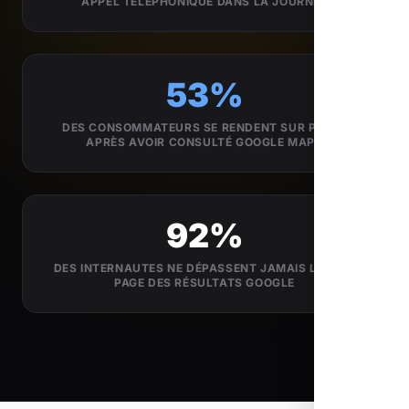
APPEL TÉLÉPHONIQUE DANS LA JOURNÉE
53%
DES CONSOMMATEURS SE RENDENT SUR PLACE
APRÈS AVOIR CONSULTÉ GOOGLE MAPS
92%
DES INTERNAUTES NE DÉPASSENT JAMAIS LA 1ÈRE
PAGE DES RÉSULTATS GOOGLE