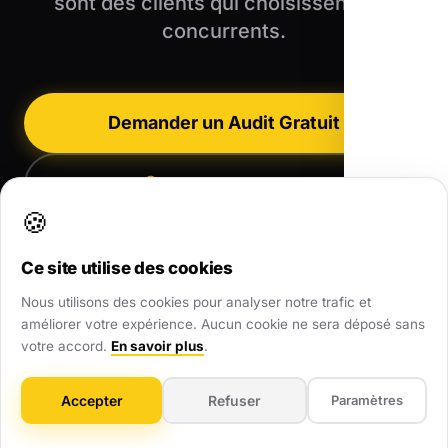
sont des clients qui choisissent vos
concurrents.
Demander un Audit Gratuit
07 68 70 80 72
🍪
Ce site utilise des cookies
Nous utilisons des cookies pour analyser notre trafic et
améliorer votre expérience. Aucun cookie ne sera déposé sans
votre accord.
En savoir plus
.
Agence Web Local partout en France
•
Accepter
Refuser
Paramètres
Toutes nos zones d'intervention
•
Nos Réalisations
•
Nous contacter