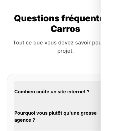
Questions fréquentes à
Carros
Tout ce que vous devez savoir pour votre
projet.
Combien coûte un site internet ?
Le budget s'adapte à vos moyens. À Carros,
Pourquoi vous plutôt qu'une grosse
nous avons accompagné des créateurs
agence ?
d'entreprise avec 500€ comme des PME avec
10 000€. L'important c'est le résultat.