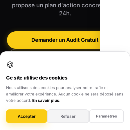
propose un plan d'action concret sous
24h.
Demander un Audit Gratuit
07 68 70 80 72
🍪
Ce site utilise des cookies
Nous utilisons des cookies pour analyser notre trafic et
améliorer votre expérience. Aucun cookie ne sera déposé sans
votre accord.
En savoir plus
.
Accepter
Refuser
Paramètres
Agence Web Local partout en France
•
Toutes nos zones d'intervention
•
Nos Réalisations
•
Nous contacter