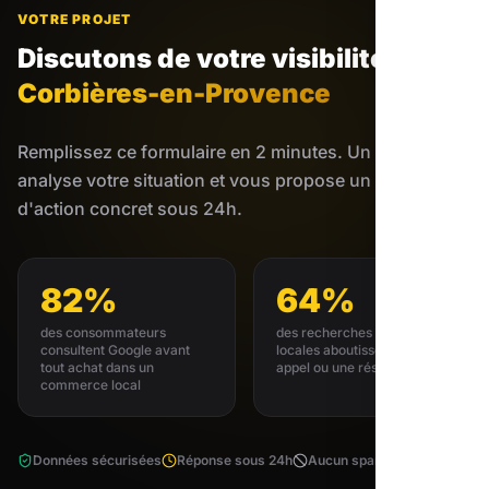
VOTRE PROJET
Discutons de votre visibilité
à
Corbières-en-Provence
Remplissez ce formulaire en 2 minutes. Un expert
analyse votre situation et vous propose un plan
d'action concret sous 24h.
82%
64%
des consommateurs
des recherches GMB
consultent Google avant
locales aboutissent à un
tout achat dans un
appel ou une réservation
commerce local
Données sécurisées
Réponse sous 24h
Aucun spam