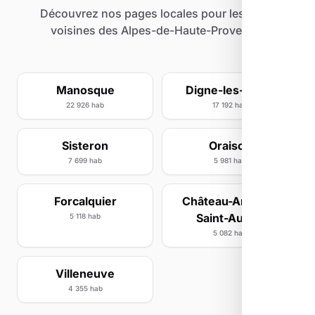
Découvrez nos pages locales pour les villes
voisines des Alpes-de-Haute-Provence.
Manosque
Digne-les-Bains
22 926 hab
17 192 hab
Sisteron
Oraison
7 699 hab
5 981 hab
Forcalquier
Château-Arnoux-
Saint-Auban
5 118 hab
5 082 hab
Villeneuve
4 355 hab