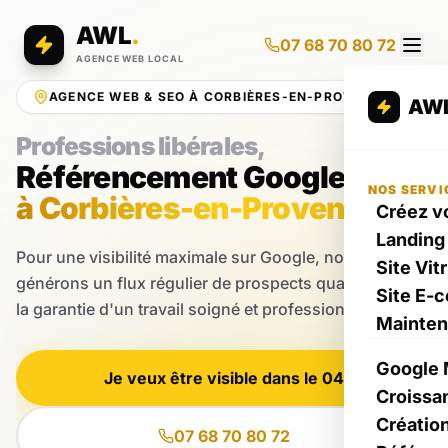
AWL
.
07 68 70 80 72
AGENCE WEB LOCAL
AGENCE WEB & SEO À CORBIÈRES-EN-PROVENCE
AW
Professions libérales,
Référencement Google
NOS SERVI
à Corbières-en-Provence
Créez vo
Landing
Pour une visibilité maximale sur Google, nous
Site Vit
générons un flux régulier de prospects qualifiés avec
Site E-
la garantie d'un travail soigné et professionnel.
Mainte
Google 
Je veux être visible dans le 04
Croissa
Créatio
07 68 70 80 72