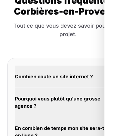
Questions fréquentes à
Corbières-en-Provence
Tout ce que vous devez savoir pour votre
projet.
Combien coûte un site internet ?
Comptez quelques centaines d'euros pour
Pourquoi vous plutôt qu'une grosse
une landing page, quelques milliers pour un
agence ?
site complet. À Corbières-en-Provence, nous
vous donnons un devis détaillé ligne par
Vous voulez un prestataire ou un partenaire ?
ligne, sans surprise.
En combien de temps mon site sera-t-il
À Corbières-en-Provence, nous nous
en ligne ?