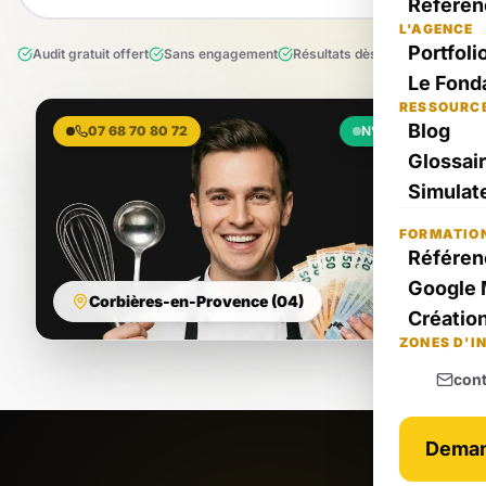
Référen
L'AGENCE
Portfoli
Audit gratuit offert
Sans engagement
Résultats dès le 1er mois
Le Fond
RESSOURC
Blog
07 68 70 80 72
N°1 Local
Glossai
Simulate
FORMATIO
Référen
Google 
Corbières-en-Provence (04)
Création
ZONES D'I
con
Deman