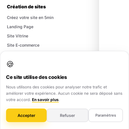
Création de sites
Créez votre site en 5min
Landing Page
Site Vitrine
Site E-commerce
Maintenance Web
🍪
Référencement
Ce site utilise des cookies
Google My Business
Nous utilisons des cookies pour analyser notre trafic et
améliorer votre expérience. Aucun cookie ne sera déposé sans
Croissance SEO
votre accord.
En savoir plus
.
Création pages locales
Référencement GEO (Ai)
Accepter
Refuser
Paramètres