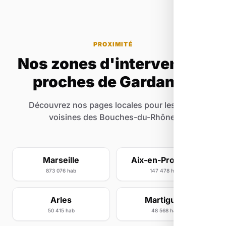
PROXIMITÉ
Nos zones d'intervention
proches de Gardanne
Découvrez nos pages locales pour les villes
voisines des Bouches-du-Rhône.
Marseille
Aix-en-Provence
873 076 hab
147 478 hab
Arles
Martigues
50 415 hab
48 568 hab