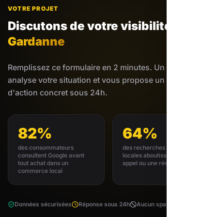
VOTRE PROJET
Discutons de votre visibilité
à
Gardanne
Remplissez ce formulaire en 2 minutes. Un expert
analyse votre situation et vous propose un plan
d'action concret sous 24h.
82%
64%
des consommateurs
des recherches GMB
consultent Google avant
locales aboutissent à un
tout achat dans un
appel ou une réservation
commerce local
Données sécurisées
Réponse sous 24h
Aucun spam