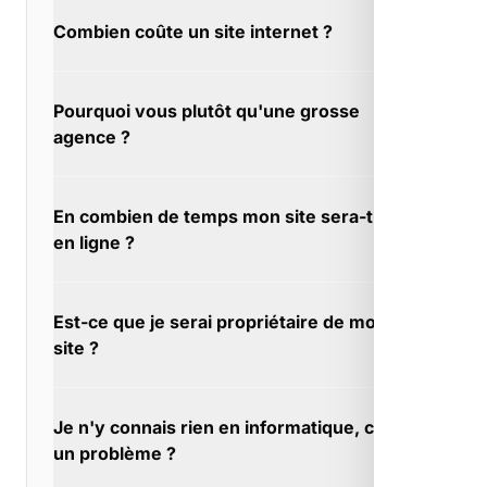
Combien coûte un site internet ?
Pas de prix d'appel trompeur chez nous. À
Pourquoi vous plutôt qu'une grosse
Gardanne, nous annonçons le vrai coût dès le
agence ?
départ, sans options cachées qui font
exploser la facture.
Les grosses agences font du volume, nous
En combien de temps mon site sera-t-il
faisons du sur-mesure. À Gardanne, chaque
en ligne ?
projet est unique et mérite une attention
particulière.
Chaque projet a son rythme. À Gardanne,
Est-ce que je serai propriétaire de mon
nous nous adaptons à vos contraintes tout en
site ?
garantissant un travail soigné.
Oui, avec tous les fichiers sources si besoin.
Je n'y connais rien en informatique, c'est
À Gardanne, transparence totale sur ce qui
un problème ?
vous est livré.