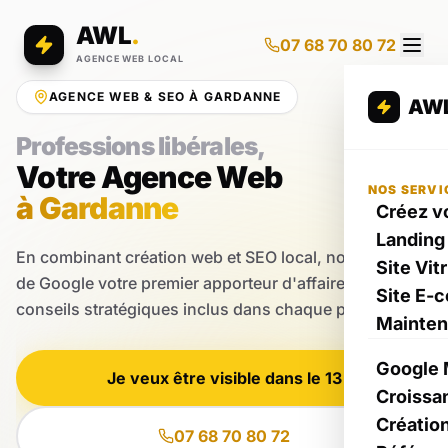
AWL
.
07 68 70 80 72
AGENCE WEB LOCAL
AGENCE WEB & SEO À GARDANNE
AW
Professions libérales,
Votre Agence Web
NOS SERVI
à Gardanne
Créez vo
Landing
En combinant création web et SEO local, nous faisons
Site Vit
de Google votre premier apporteur d'affaires et des
Site E-
conseils stratégiques inclus dans chaque prestation.
Mainte
Google 
Je veux être visible dans le 13
Croissa
Créatio
07 68 70 80 72