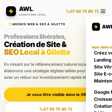
AWL
.
07 68 70 80 72
AGENCE WEB LOCAL
AGENCE WEB & SEO À GILETTE
AW
Professions libérales,
Création de Site &
NOS SERVI
SEO Local à Gilette
Créez vo
Landing
En misant sur le référencement naturel local, nous
Site Vit
élaborons une stratégie digitale taillée pour votre zone
Site E-
avec un retour sur investissement rapide et prouvé.
Mainte
Google 
Je veux être visible dans le 06
Croissa
Créatio
07 68 70 80 72