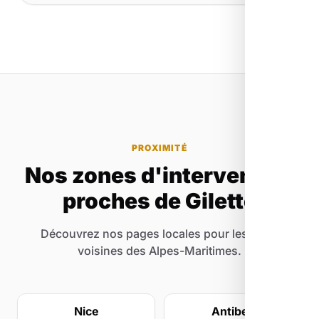
entreprise mérite une stratégie digitale à sa
nous travaillons avec des budgets très variés
mesure.
et nous savons comment maximiser chaque
euro investi dans votre visibilité.
PROXIMITÉ
Nos zones d'intervention
proches de Gilette
Découvrez nos pages locales pour les villes
voisines des Alpes-Maritimes.
Nice
Antibes