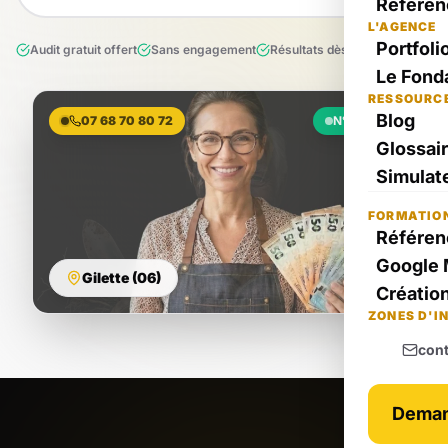
Référen
L'AGENCE
Portfoli
Audit gratuit offert
Sans engagement
Résultats dès le 1er mois
Le Fond
RESSOURC
Blog
07 68 70 80 72
N°1 Local
Glossai
Simulate
FORMATIO
Référen
Google 
Gilette (06)
Création
ZONES D'I
con
Deman