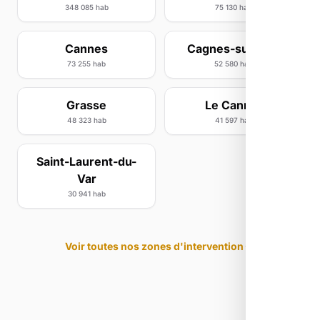
348 085 hab
75 130 hab
Cannes
Cagnes-sur-Mer
73 255 hab
52 580 hab
Grasse
Le Cannet
48 323 hab
41 597 hab
Saint-Laurent-du-
Var
30 941 hab
Voir toutes nos zones d'intervention