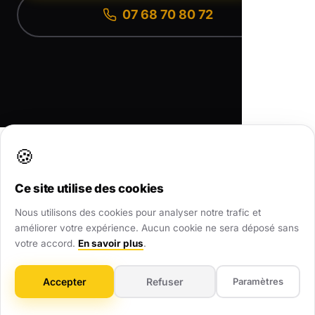
07 68 70 80 72
🍪
Agence Web Local partout en France
•
Toutes nos zones d'intervention
•
Nos Réalisations
•
Nous contacter
Ce site utilise des cookies
Nous utilisons des cookies pour analyser notre trafic et
améliorer votre expérience. Aucun cookie ne sera déposé sans
votre accord.
En savoir plus
.
AWL
.
Accepter
Refuser
Paramètres
Partenaire digital de confiance pour les TPE et PME. Nous