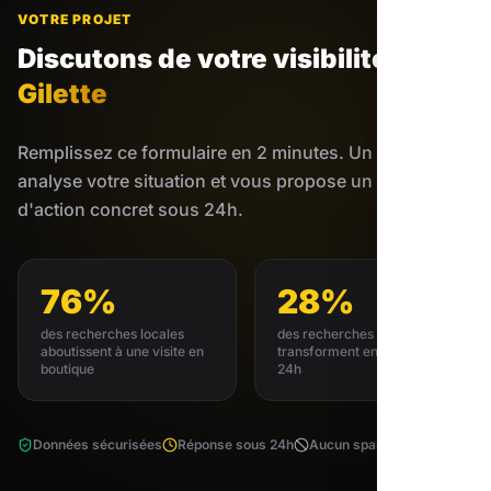
VOTRE PROJET
Discutons de votre visibilité
à
Gilette
Remplissez ce formulaire en 2 minutes. Un expert
analyse votre situation et vous propose un plan
d'action concret sous 24h.
76%
28%
des recherches locales
des recherches locales se
aboutissent à une visite en
transforment en achat sous
boutique
24h
Données sécurisées
Réponse sous 24h
Aucun spam