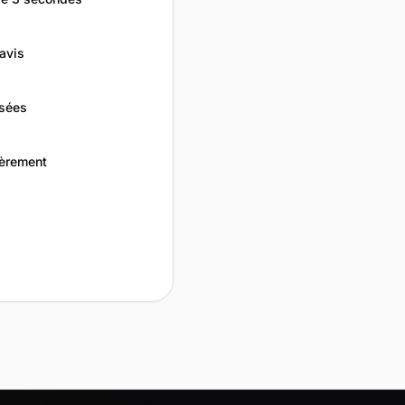
avis
isées
ièrement