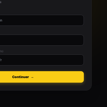
té
EL)
Continuer
→