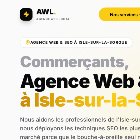
AWL
.
Nos services
AGENCE WEB LOCAL
AGENCE WEB & SEO À ISLE-SUR-LA-SORGUE
Professions libé
Agence Web 
à Isle-sur-la
Nous aidons les professionnels de l'Isle-su
nous déployons les techniques SEO les plus
marché parce que le bouche-à-oreille seul ne