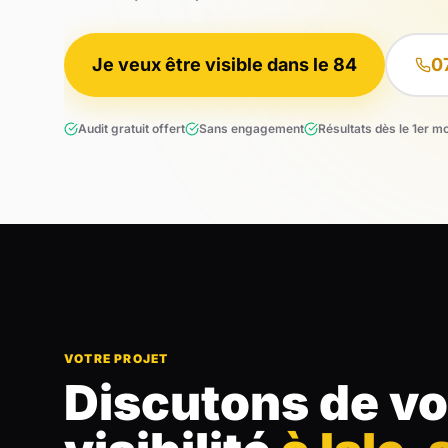
Je veux être visible dans le 84
0
Audit gratuit offert
Sans engagement
Résultats dès le 1er m
VOTRE PROJET
Discutons de vo