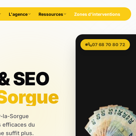
L'agence
Ressources
Zones d'interventions
07 68 70 80 72
rales,
& SEO
-Sorgue
r-la-Sorgue
 efficaces du
 suffit plus.