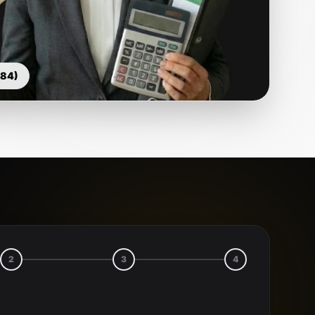
(84)
2
3
4