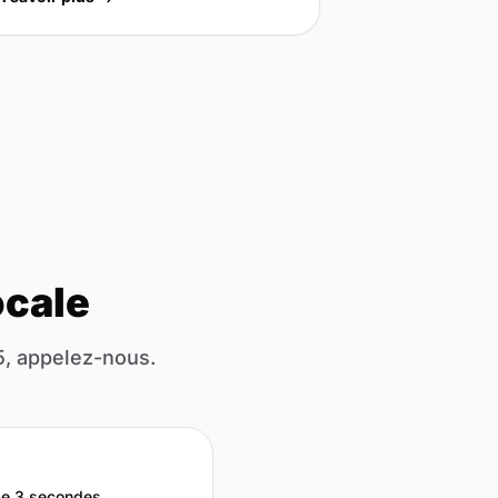
ocale
5, appelez-nous.
de 3 secondes