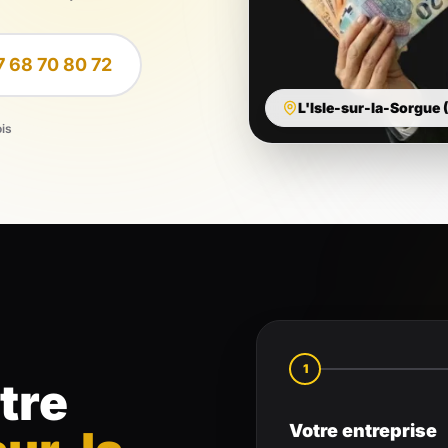
7 68 70 80 72
L'Isle-sur-la-Sorgue 
ois
1
tre
Votre entreprise