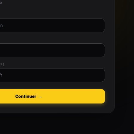
té
EL)
Continuer
→