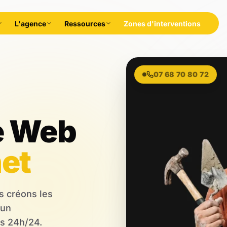
L'agence
Ressources
Zones d'interventions
07 68 70 80 72
rales,
e Web
net
s créons les
 un
us 24h/24.