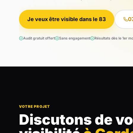
Je veux être visible dans le 83
0
Audit gratuit offert
Sans engagement
Résultats dès le 1er m
VOTRE PROJET
Discutons de vo