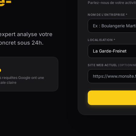
e-
Parlez-nous de votre activi
NOM DE L'ENTREPRISE *
expert analyse votre
LOCALISATION *
concret sous 24h.
%
SITE WEB ACTUEL
(OPTIONN
es requêtes Google ont une
cale claire