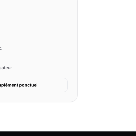
c
sateur
omplément ponctuel