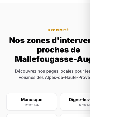
Même avec un petit budget, on peut faire de
grandes choses en SEO local.
PROXIMITÉ
Nos zones d'intervention
proches de
Mallefougasse-Augès
Découvrez nos pages locales pour les villes
voisines des Alpes-de-Haute-Provence.
Manosque
Digne-les-Bains
22 926 hab
17 192 hab