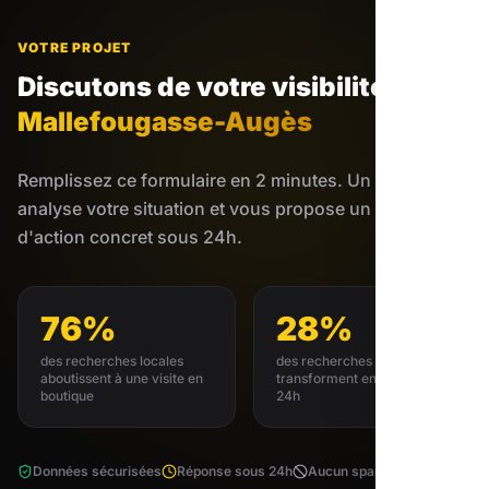
VOTRE PROJET
Discutons de votre visibilité
à
Mallefougasse-Augès
Remplissez ce formulaire en 2 minutes. Un expert
analyse votre situation et vous propose un plan
d'action concret sous 24h.
76%
28%
des recherches locales
des recherches locales se
aboutissent à une visite en
transforment en achat sous
boutique
24h
Données sécurisées
Réponse sous 24h
Aucun spam