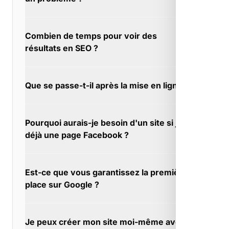
votre indépendance est garantie.
Le back-office est en français, intuitif,
Combien de temps pour voir des
documenté. À Mallefougasse-Augès, nous
résultats en SEO ?
avons pensé à tout pour vous faciliter la vie.
Le SEO est un investissement cumulatif. À
Que se passe-t-il après la mise en ligne ?
Mallefougasse-Augès, chaque mois de travail
renforce le précédent. La patience paie.
Le web évolue vite, votre site aussi. À
Pourquoi aurais-je besoin d'un site si j'ai
Mallefougasse-Augès, nous vous conseillons
déjà une page Facebook ?
sur les évolutions pertinentes.
Avec un site, vous collectez des contacts
Est-ce que vous garantissez la première
qualifiés. À Mallefougasse-Augès, Facebook
place sur Google ?
ne vous donne pas les emails de vos
visiteurs.
Le SEO éthique ne fait pas de promesses
Je peux créer mon site moi-même avec
irréalistes. À Mallefougasse-Augès, nous