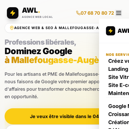
AWL
.
07 68 70 80 72
AGENCE WEB LOCAL
AGENCE WEB & SEO À MALLEFOUGASSE-AUGÈS
AW
Professions libérales,
Dominez Google
NOS SERVI
à Mallefougasse-Augès
Créez vo
Landing
Pour les artisans et PME de Mallefougasse-Augès,
Site Vit
nous faisons de Google votre premier apporteur
Site E-
d'affaires pour transformer chaque recherche Google
Mainte
en opportunité.
Google 
Croissa
Je veux être visible dans le 04
Créatio