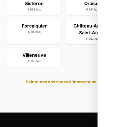
Sisteron
Oraison
7 699 hab
5 981 hab
Forcalquier
Château-Arnoux-
Saint-Auban
5 118 hab
5 082 hab
Villeneuve
4 355 hab
Voir toutes nos zones d'intervention