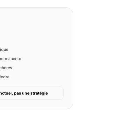
ique
permanente
nchères
indre
ctuel, pas une stratégie