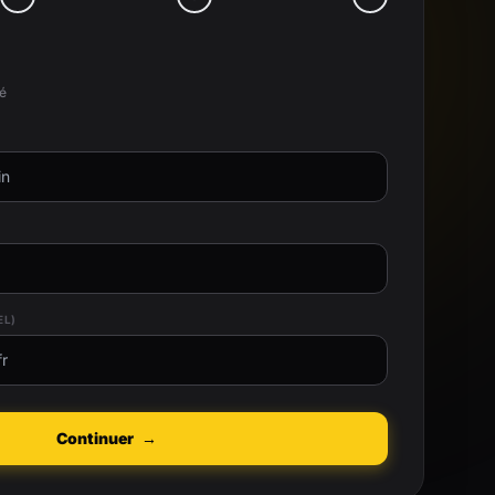
té
EL)
Continuer
→