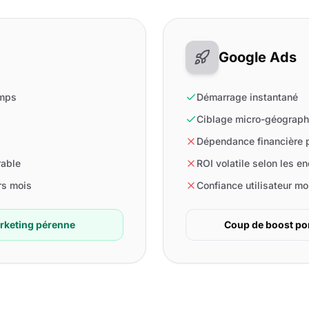
Google Ads
emps
Démarrage instantané
Ciblage micro-géograph
Dépendance financière 
rable
ROI volatile selon les e
rs mois
Confiance utilisateur mo
arketing pérenne
Coup de boost pon