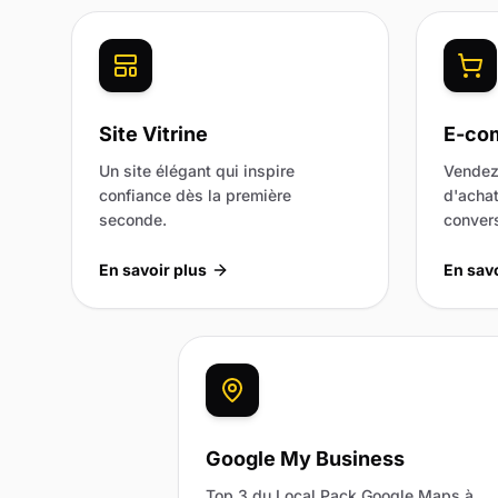
Site Vitrine
E-co
Un site élégant qui inspire
Vendez
confiance dès la première
d'achat
seconde.
convers
En savoir plus
En savo
Google My Business
Top 3 du Local Pack Google Maps à