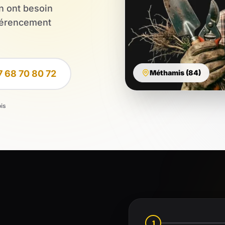
en ont besoin
éférencement
7 68 70 80 72
Méthamis (84)
ois
1