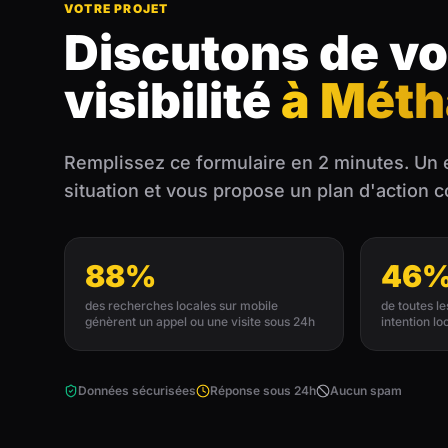
VOTRE PROJET
Discutons de vo
visibilité
à Mét
Remplissez ce formulaire en 2 minutes. Un 
situation et vous propose un plan d'action 
88%
46
des recherches locales sur mobile
de toutes l
génèrent un appel ou une visite sous 24h
intention lo
Données sécurisées
Réponse sous 24h
Aucun spam