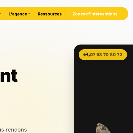
L'agence
Ressources
Zones d'interventions
rales,
07 68 70 80 72
nt
ous rendons