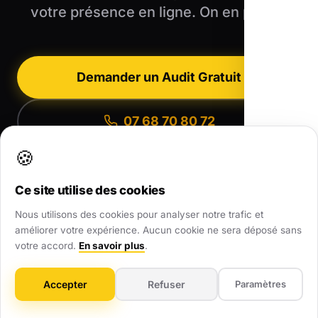
votre présence en ligne. On en parle ?
Demander un Audit Gratuit
07 68 70 80 72
🍪
Ce site utilise des cookies
Nous utilisons des cookies pour analyser notre trafic et
améliorer votre expérience. Aucun cookie ne sera déposé sans
votre accord.
En savoir plus
.
Agence Web Local partout en France
•
Toutes nos zones d'intervention
•
Nos Réalisations
•
Accepter
Refuser
Paramètres
Nous contacter