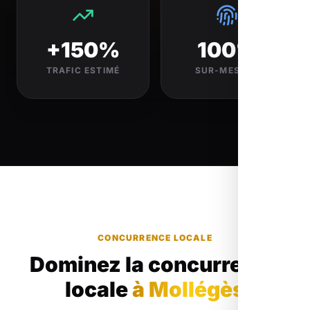
+150%
100%
TRAFIC ESTIMÉ
SUR-MESURE
CONCURRENCE LOCALE
Dominez la concurrence
locale
à Mollégès