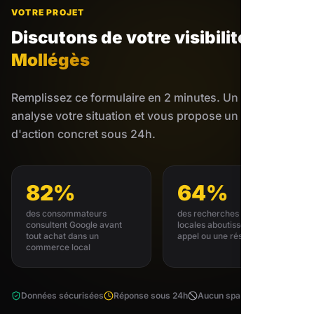
VOTRE PROJET
Discutons de votre visibilité
à
Mollégès
Remplissez ce formulaire en 2 minutes. Un expert
analyse votre situation et vous propose un plan
d'action concret sous 24h.
82%
64%
des consommateurs
des recherches GMB
consultent Google avant
locales aboutissent à un
tout achat dans un
appel ou une réservation
commerce local
Données sécurisées
Réponse sous 24h
Aucun spam