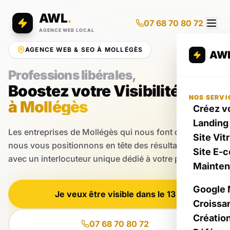
AWL
.
07 68 70 80 72
AGENCE WEB LOCAL
AGENCE WEB & SEO À MOLLÉGÈS
AW
Professions libérales,
Boostez votre Visibilité
NOS SERVI
à Mollégès
Créez vo
Landing
Les entreprises de Mollégès qui nous font confiance
Site Vit
nous vous positionnons en tête des résultats Google
Site E-
avec un interlocuteur unique dédié à votre projet.
Mainte
Google 
Je veux être visible dans le 13
Croissa
Créatio
07 68 70 80 72