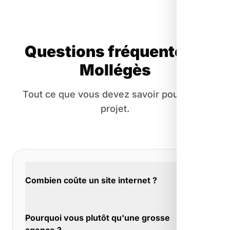
Questions fréquentes à
Mollégès
Tout ce que vous devez savoir pour votre
projet.
Combien coûte un site internet ?
Le budget dépend de vos ambitions. À
Pourquoi vous plutôt qu'une grosse
Mollégès, un artisan qui veut une vitrine