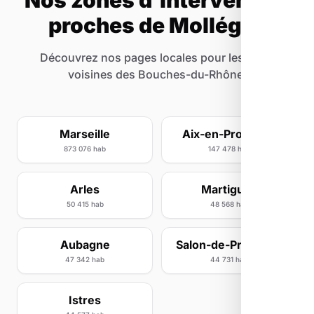
Nos zones d'intervention
proches de Mollégès
Découvrez nos pages locales pour les villes
voisines des Bouches-du-Rhône.
Marseille
Aix-en-Provence
873 076 hab
147 478 hab
Arles
Martigues
50 415 hab
48 568 hab
Aubagne
Salon-de-Provence
47 342 hab
44 731 hab
Istres