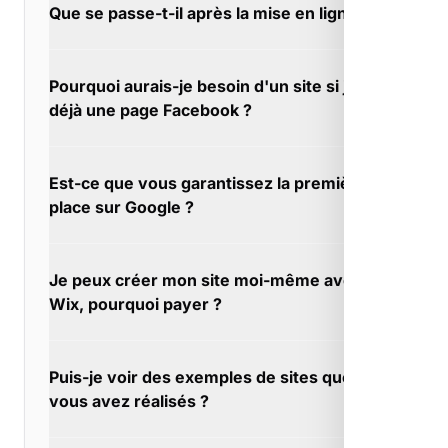
Que se passe-t-il après la mise en ligne ?
souvent 2 à 4 semaines. À Mollégès, le SEO
local donne des résultats plus immédiats.
Le web évolue vite, votre site aussi. À
Pourquoi aurais-je besoin d'un site si j'ai
Mollégès, nous vous conseillons sur les
déjà une page Facebook ?
évolutions pertinentes.
Les deux sont complémentaires, mais le site
Est-ce que vous garantissez la première
reste la base. À Mollégès, votre page
place sur Google ?
Facebook peut renvoyer vers votre site, où
vous maîtrisez l'expérience client et la
Nous visons l'excellence, pas l'impossible. À
conversion.
Je peux créer mon site moi-même avec
Mollégès, nos clients sont généralement très
Wix, pourquoi payer ?
satisfaits de leur progression.
Wix prend une commission sur vos ventes si
Puis-je voir des exemples de sites que
vous faites du e-commerce. À Mollégès, avec
vous avez réalisés ?
un site sur-mesure, vous gardez 100% de vos
marges.