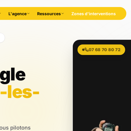
L'agence
Ressources
Zones d'interventions
S
rales,
07 68 70 80 72
gle
-les-
nous pilotons