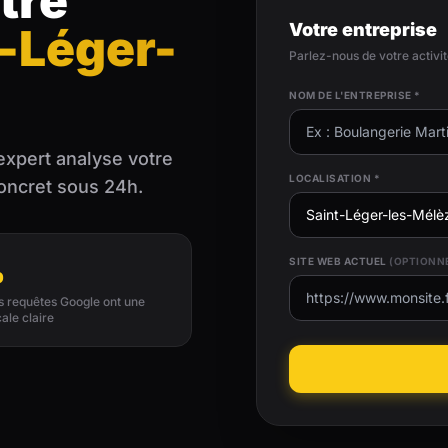
tre
Votre entreprise
t-Léger-
Parlez-nous de votre activi
NOM DE L'ENTREPRISE *
expert analyse votre
LOCALISATION *
concret sous 24h.
%
SITE WEB ACTUEL
(OPTIONN
es requêtes Google ont une
cale claire