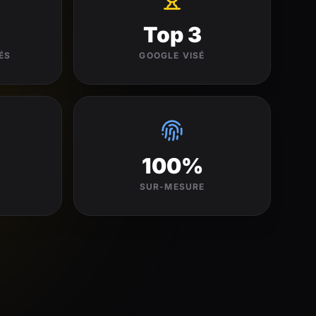
Top 3
ÉS
GOOGLE VISÉ
%
100%
É
SUR-MESURE