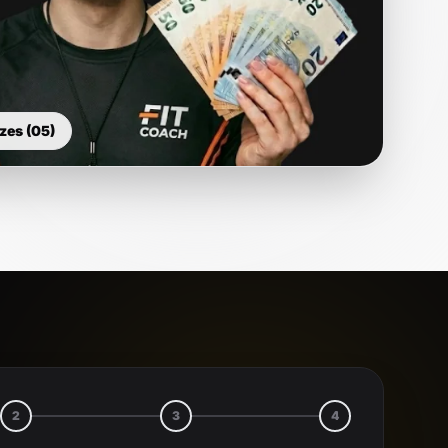
zes (05)
2
3
4