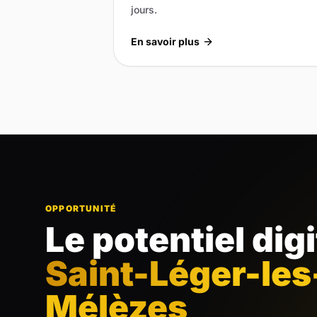
jours.
En savoir plus
OPPORTUNITÉ
Le potentiel dig
Saint-Léger-les
Mélèzes