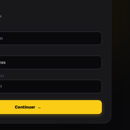
té
EL)
Continuer
→