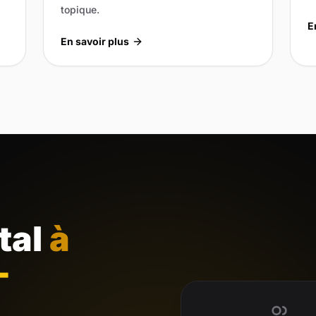
topique.
E
En savoir plus
ital
à
-