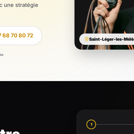
c une stratégie
7 68 70 80 72
Saint-Léger-les-Mélè
ois
1