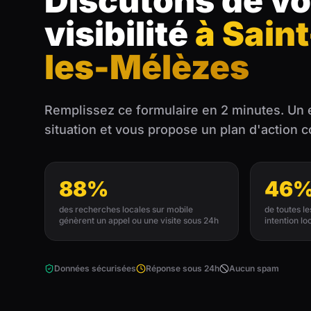
Discutons de vo
visibilité
à Sain
les-Mélèzes
Remplissez ce formulaire en 2 minutes. Un 
situation et vous propose un plan d'action 
88%
46
des recherches locales sur mobile
de toutes l
génèrent un appel ou une visite sous 24h
intention lo
Données sécurisées
Réponse sous 24h
Aucun spam