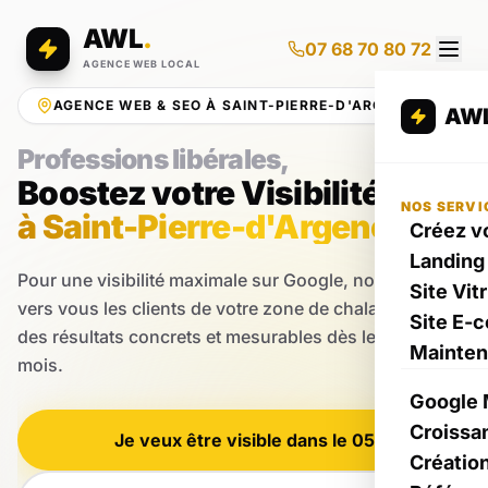
AWL
.
07 68 70 80 72
AGENCE WEB LOCAL
AGENCE WEB & SEO À SAINT-PIERRE-D'ARGENÇON
AW
Professions libérales,
Boostez votre Visibilité
NOS SERVI
à Saint-Pierre-d'Argençon
Créez vo
Landing
Pour une visibilité maximale sur Google, nous attirons
Site Vit
vers vous les clients de votre zone de chalandise pour
Site E-
des résultats concrets et mesurables dès les premiers
Mainte
mois.
Google 
Croissa
Je veux être visible dans le 05
Créatio