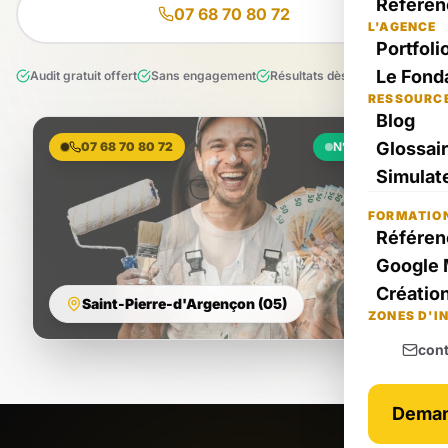
Référen
07 68 70 80 72
L'AGENCE
Portfoli
Le Fond
Audit gratuit offert
Sans engagement
Résultats dès le 1er mois
RESSOURC
Blog
Glossai
07 68 70 80 72
N°1 Local
Simulate
FORMATIO
Référen
Google 
Création
Saint-Pierre-d'Argençon (05)
ZONES D'I
con
Deman