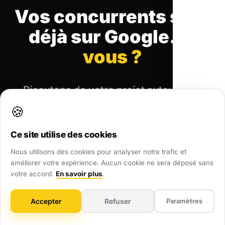
Vos concurrents sont
déjà sur Google.
Et
vous ?
Discutons de votre projet autour d'un
café (ou par téléphone). Devis et audit
🍪
gratuits.
Ce site utilise des cookies
Nous utilisons des cookies pour analyser notre trafic et
améliorer votre expérience. Aucun cookie ne sera déposé sans
Demander un Audit Gratuit
votre accord.
En savoir plus
.
07 68 70 80 72
Accepter
Refuser
Paramètres