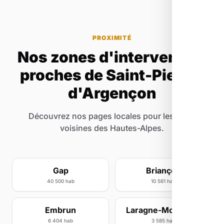
PROXIMITÉ
Nos zones d'intervention
proches de Saint-Pierre-
d'Argençon
Découvrez nos pages locales pour les villes
voisines des Hautes-Alpes.
Gap
Briançon
40 500 hab
10 561 hab
Embrun
Laragne-Montéglin
6 404 hab
3 585 hab