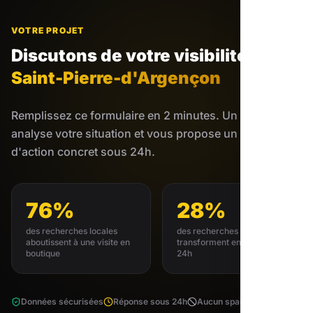
VOTRE PROJET
Discutons de votre visibilité
à
Saint-Pierre-d'Argençon
Remplissez ce formulaire en 2 minutes. Un expert
analyse votre situation et vous propose un plan
d'action concret sous 24h.
76%
28%
des recherches locales
des recherches locales se
aboutissent à une visite en
transforment en achat sous
boutique
24h
Données sécurisées
Réponse sous 24h
Aucun spam