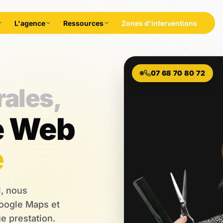
L'agence
Ressources
Zones d'interventions
07 68 70 80 72
rales,
e Web
e
l, nous
Google Maps et
e prestation.