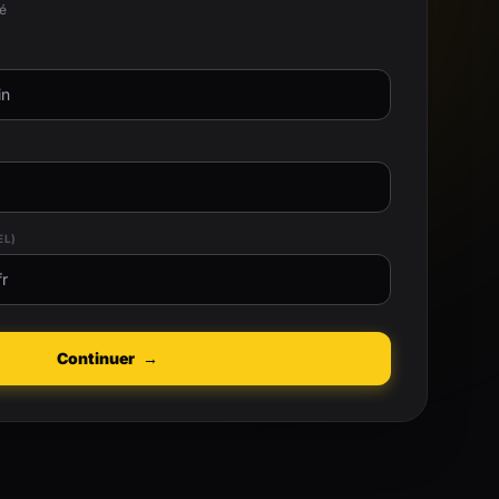
té
EL)
Continuer
→