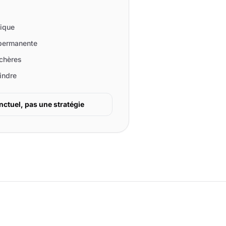
ique
permanente
nchères
indre
ctuel, pas une stratégie