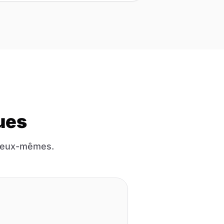
ues
d'eux-mêmes.