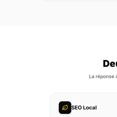
De
La réponse 
SEO Local