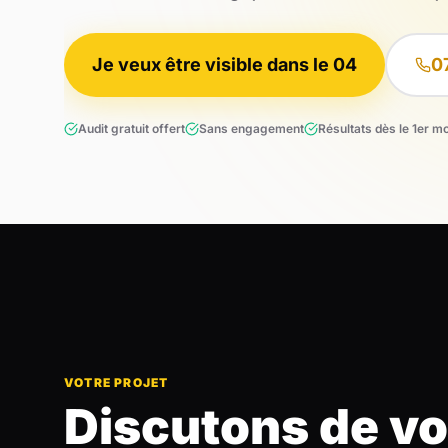
Je veux être visible dans le 04
0
Audit gratuit offert
Sans engagement
Résultats dès le 1er m
VOTRE PROJET
Discutons de vo