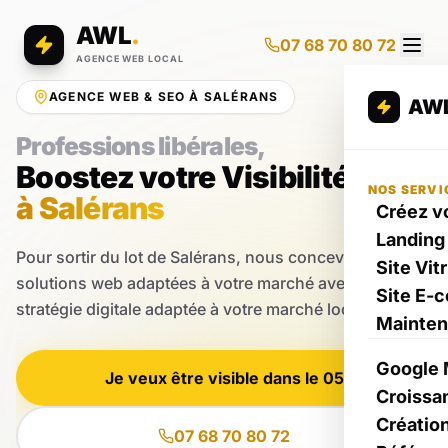
AWL
.
07 68 70 80 72
AGENCE WEB LOCAL
AGENCE WEB & SEO À SALÉRANS
AW
Professions libérales,
Boostez votre Visibilité
NOS SERVI
à Salérans
Créez vo
Landing
Pour sortir du lot de Salérans, nous concevons des
Site Vit
solutions web adaptées à votre marché avec une
Site E-
stratégie digitale adaptée à votre marché local.
Mainte
Google 
Je veux être visible dans le 05
Croissa
Créatio
07 68 70 80 72