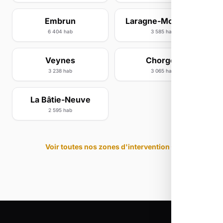
Embrun
Laragne-Montéglin
6 404 hab
3 585 hab
Veynes
Chorges
3 238 hab
3 065 hab
La Bâtie-Neuve
2 595 hab
Voir toutes nos zones d'intervention