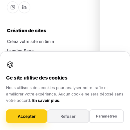
Création de sites
Créez votre site en 5min
Landing Page
Site Vitrine
🍪
Site E-commerce
Ce site utilise des cookies
Maintenance Web
Nous utilisons des cookies pour analyser notre trafic et
améliorer votre expérience. Aucun cookie ne sera déposé sans
Référencement
votre accord.
En savoir plus
.
Google My Business
Accepter
Refuser
Paramètres
Croissance SEO
Création pages locales