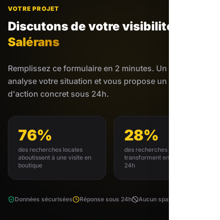
VOTRE PROJET
Discutons de votre visibilité
à
Salérans
Remplissez ce formulaire en 2 minutes. Un expert
analyse votre situation et vous propose un plan
d'action concret sous 24h.
76%
28%
des recherches locales
des recherches locales se
aboutissent à une visite en
transforment en achat sous
boutique
24h
Données sécurisées
Réponse sous 24h
Aucun spam