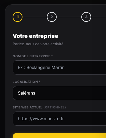
1
2
3
4
Votre entreprise
Parlez-nous de votre activité
NOM DE L'ENTREPRISE *
LOCALISATION *
SITE WEB ACTUEL
(OPTIONNEL)