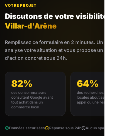
VOTRE PROJET
Discutons de votre visibilité
à
Villar-d'Arêne
Remplissez ce formulaire en 2 minutes. Un expert
analyse votre situation et vous propose un plan
d'action concret sous 24h.
82%
64%
des consommateurs
des recherches GMB
consultent Google avant
locales aboutissent à un
tout achat dans un
appel ou une réservation
commerce local
Données sécurisées
Réponse sous 24h
Aucun spam