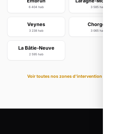
Embrun
Laragne-Montéglin
6 404 hab
3 585 hab
Veynes
Chorges
3 238 hab
3 065 hab
La Bâtie-Neuve
2 595 hab
Voir toutes nos zones d'intervention