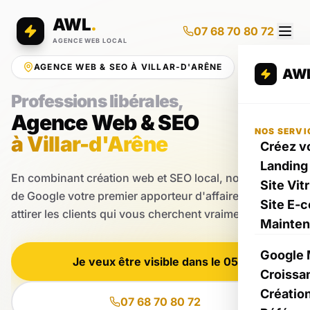
AWL
.
07 68 70 80 72
AGENCE WEB LOCAL
AGENCE WEB & SEO À VILLAR-D'ARÊNE
AW
Professions libérales,
Agence Web & SEO
NOS SERVI
à Villar-d'Arêne
Créez vo
Landing
En combinant création web et SEO local, nous faisons
Site Vit
de Google votre premier apporteur d'affaires pour
Site E-
attirer les clients qui vous cherchent vraiment.
Mainte
Google 
Je veux être visible dans le 05
Croissa
Créatio
07 68 70 80 72