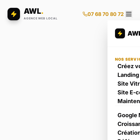
AWL
.
07 68 70 80 72
AGENCE WEB LOCAL
AW
NOS SERVI
Créez vo
Landing
Site Vit
Site E-
Mainte
Google 
Croissa
Créatio