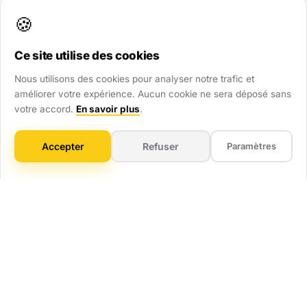
renforcent immédiatement votre crédibilité.
🍪
Ce site utilise des cookies
Visibilité Dominante
Nous utilisons des cookies pour analyser notre trafic et
Soyez présent partout : site web, Google Maps,
améliorer votre expérience. Aucun cookie ne sera déposé sans
annuaires. Ne laissez aucune chance au hasard.
votre accord.
En savoir plus
.
Gain de Temps
Accepter
Refuser
Paramètres
On gère tout : technique, mises à jour, optimisation.
Vous vous concentrez sur votre métier.
ROI Mesurable
Pas de flou artistique. Vous savez combien vous
investissez et combien ça vous rapporte.