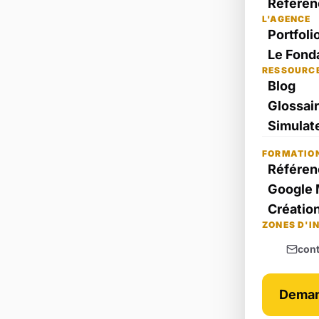
Référen
L'AGENCE
Portfoli
Le Fond
RESSOURC
Blog
Glossai
Simulate
FORMATIO
Référen
Google 
Création
ZONES D'I
con
Deman