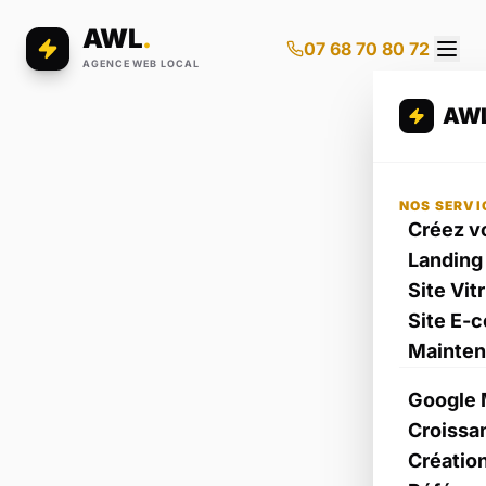
AWL
.
07 68 70 80 72
AGENCE WEB LOCAL
AW
NOS SERVI
Créez vo
Landing
Site Vit
Site E-
Mainte
Google 
Croissa
Créatio