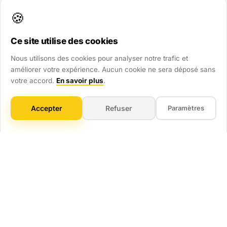
renforcent immédiatement votre crédibilité.
🍪
Ce site utilise des cookies
Visibilité Dominante
Nous utilisons des cookies pour analyser notre trafic et
Soyez présent partout : site web, Google Maps,
améliorer votre expérience. Aucun cookie ne sera déposé sans
annuaires. Ne laissez aucune chance au hasard.
votre accord.
En savoir plus
.
Gain de Temps
Accepter
Refuser
Paramètres
On gère tout : technique, mises à jour, optimisation.
Vous vous concentrez sur votre métier.
ROI Mesurable
Pas de flou artistique. Vous savez combien vous
investissez et combien ça vous rapporte.