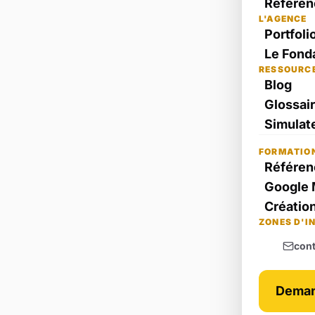
Référen
L'AGENCE
Portfoli
Le Fond
RESSOURC
Blog
Glossai
Simulate
FORMATIO
Référen
Google 
Création
ZONES D'I
con
Deman