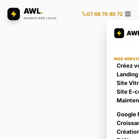
AWL
.
07 68 70 80 72
AGENCE WEB LOCAL
AW
NOS SERVI
Créez vo
Landing
Site Vit
Site E-
Mainte
Google 
Croissa
Créatio