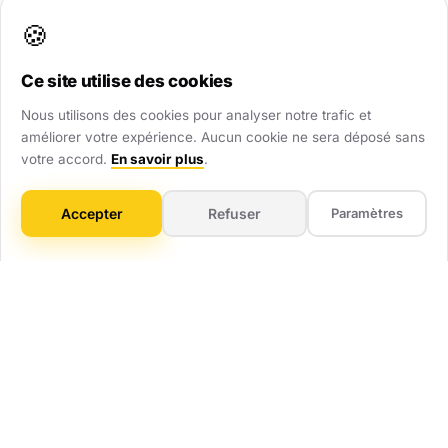
renforcent immédiatement votre crédibilité.
🍪
Ce site utilise des cookies
Visibilité Dominante
Nous utilisons des cookies pour analyser notre trafic et
Soyez présent partout : site web, Google Maps,
améliorer votre expérience. Aucun cookie ne sera déposé sans
annuaires. Ne laissez aucune chance au hasard.
votre accord.
En savoir plus
.
Gain de Temps
Accepter
Refuser
Paramètres
On gère tout : technique, mises à jour, optimisation.
Vous vous concentrez sur votre métier.
ROI Mesurable
Pas de flou artistique. Vous savez combien vous
investissez et combien ça vous rapporte.