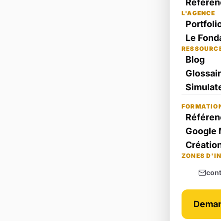
Référen
L'AGENCE
Portfoli
Le Fond
RESSOURC
Blog
Glossai
Simulate
FORMATIO
Référen
Google 
Création
ZONES D'I
con
Deman