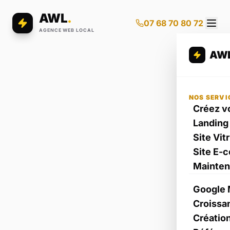
AWL
.
07 68 70 80 72
AGENCE WEB LOCAL
AW
NOS SERVI
Créez vo
Landing
Site Vit
Site E-
Mainte
Google 
Croissa
Créatio