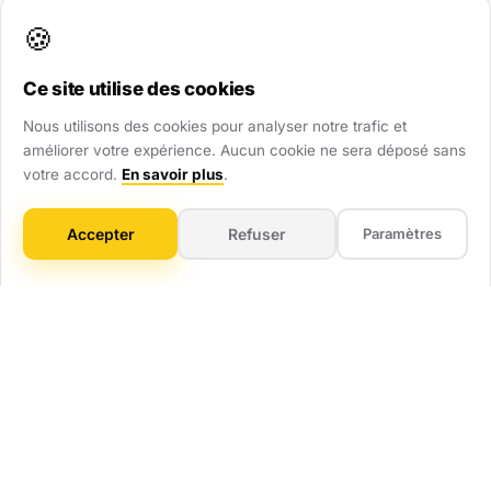
renforcent immédiatement votre crédibilité.
🍪
Ce site utilise des cookies
Visibilité Dominante
Nous utilisons des cookies pour analyser notre trafic et
Soyez présent partout : site web, Google Maps,
améliorer votre expérience. Aucun cookie ne sera déposé sans
annuaires. Ne laissez aucune chance au hasard.
votre accord.
En savoir plus
.
Gain de Temps
Accepter
Refuser
Paramètres
On gère tout : technique, mises à jour, optimisation.
Vous vous concentrez sur votre métier.
ROI Mesurable
Pas de flou artistique. Vous savez combien vous
investissez et combien ça vous rapporte.