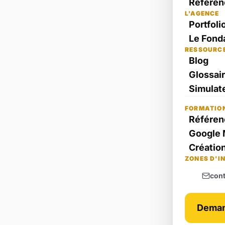
Référen
L'AGENCE
Portfoli
Le Fond
RESSOURC
Blog
Glossai
Simulate
FORMATIO
Référen
Google 
Création
ZONES D'I
con
Deman