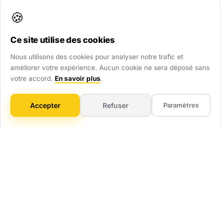
renforcent immédiatement votre crédibilité.
🍪
Ce site utilise des cookies
Visibilité Dominante
Nous utilisons des cookies pour analyser notre trafic et
Soyez présent partout : site web, Google Maps,
améliorer votre expérience. Aucun cookie ne sera déposé sans
annuaires. Ne laissez aucune chance au hasard.
votre accord.
En savoir plus
.
Gain de Temps
Accepter
Refuser
Paramètres
On gère tout : technique, mises à jour, optimisation.
Vous vous concentrez sur votre métier.
ROI Mesurable
Pas de flou artistique. Vous savez combien vous
investissez et combien ça vous rapporte.