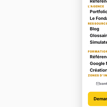
Référen
L'AGENCE
Portfoli
Le Fond
RESSOURC
Blog
Glossai
Simulate
FORMATIO
Référen
Google 
Création
ZONES D'I
con
Deman