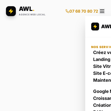
AWL
.
07 68 70 80 72
AGENCE WEB LOCAL
AW
NOS SERVI
Créez vo
Landing
Site Vit
Site E-
Mainte
Google 
Croissa
Créatio