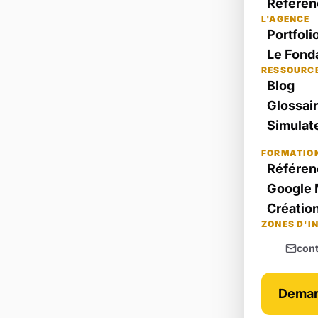
Référen
L'AGENCE
Portfoli
Le Fond
RESSOURC
Blog
Glossai
Simulate
FORMATIO
Référen
Google 
Création
ZONES D'I
con
Deman