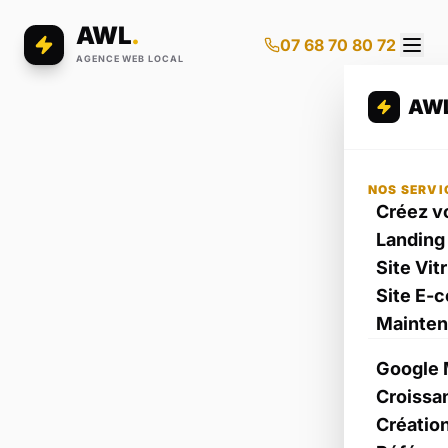
AWL
.
07 68 70 80 72
AGENCE WEB LOCAL
AW
NOS SERVI
Créez vo
Landing
Site Vit
Site E-
Mainte
Google 
Croissa
Créatio