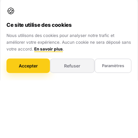
renforcent immédiatement votre crédibilité.
🍪
Ce site utilise des cookies
Visibilité Dominante
Nous utilisons des cookies pour analyser notre trafic et
Soyez présent partout : site web, Google Maps,
améliorer votre expérience. Aucun cookie ne sera déposé sans
annuaires. Ne laissez aucune chance au hasard.
votre accord.
En savoir plus
.
Gain de Temps
Accepter
Refuser
Paramètres
On gère tout : technique, mises à jour, optimisation.
Vous vous concentrez sur votre métier.
ROI Mesurable
Pas de flou artistique. Vous savez combien vous
investissez et combien ça vous rapporte.