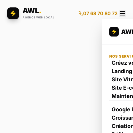
AWL
.
07 68 70 80 72
AGENCE WEB LOCAL
AW
NOS SERVI
Créez vo
Landing
Site Vit
Site E-
Mainte
Google 
Croissa
Créatio