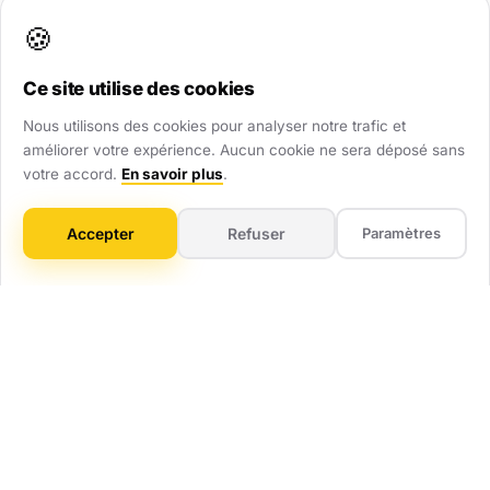
renforcent immédiatement votre crédibilité.
🍪
Ce site utilise des cookies
Visibilité Dominante
Nous utilisons des cookies pour analyser notre trafic et
Soyez présent partout : site web, Google Maps,
améliorer votre expérience. Aucun cookie ne sera déposé sans
annuaires. Ne laissez aucune chance au hasard.
votre accord.
En savoir plus
.
Gain de Temps
Accepter
Refuser
Paramètres
On gère tout : technique, mises à jour, optimisation.
Vous vous concentrez sur votre métier.
ROI Mesurable
Pas de flou artistique. Vous savez combien vous
investissez et combien ça vous rapporte.