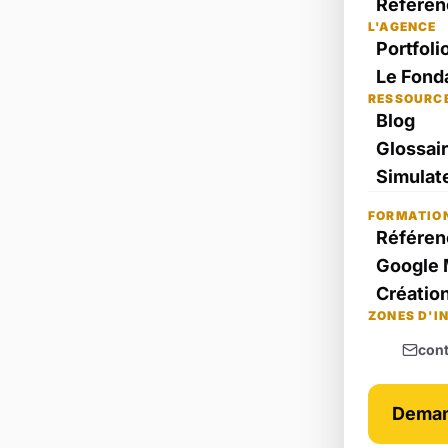
Référen
L'AGENCE
Portfoli
Le Fond
RESSOURC
Blog
Glossai
Simulate
FORMATIO
Référen
Google 
Création
ZONES D'I
con
Deman