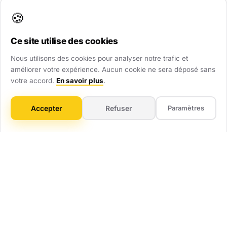
renforcent immédiatement votre crédibilité.
🍪
Ce site utilise des cookies
Visibilité Dominante
Nous utilisons des cookies pour analyser notre trafic et
Soyez présent partout : site web, Google Maps,
améliorer votre expérience. Aucun cookie ne sera déposé sans
annuaires. Ne laissez aucune chance au hasard.
votre accord.
En savoir plus
.
Gain de Temps
Accepter
Refuser
Paramètres
On gère tout : technique, mises à jour, optimisation.
Vous vous concentrez sur votre métier.
ROI Mesurable
Pas de flou artistique. Vous savez combien vous
investissez et combien ça vous rapporte.