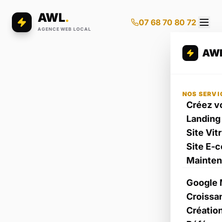
AWL
.
07 68 70 80 72
AGENCE WEB LOCAL
AW
NOS SERVI
Créez vo
Landing
Site Vit
Site E-
Mainte
Google 
Croissa
Créatio