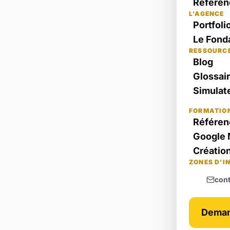
Référen
L'AGENCE
Portfoli
Le Fond
RESSOURC
Blog
Glossai
Simulate
FORMATIO
Référen
Google 
Création
ZONES D'I
con
Deman