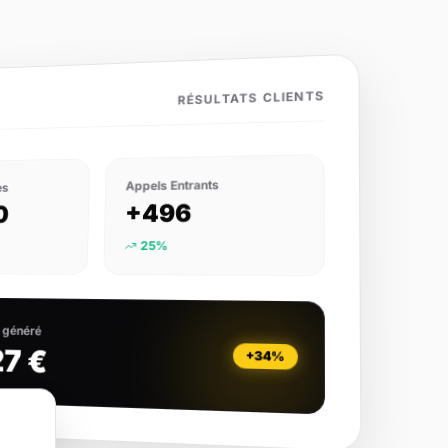
RÉSULTATS CLIENTS
Appels Entrants
es
+496
0
25%
s généré
27 €
+34%