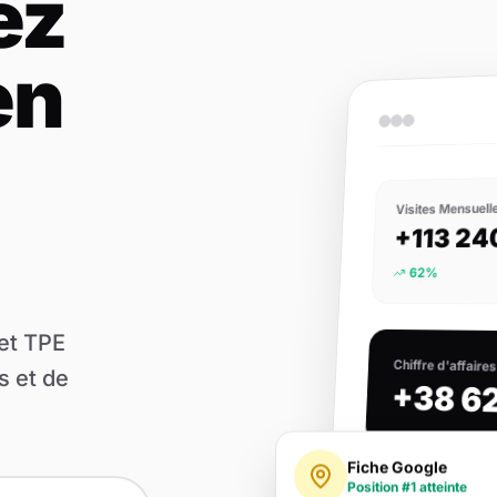
ez
en
Visites Mensuell
+113 24
62%
et TPE
Chiffre d'affaire
s et de
+38 6
Fiche Google
Position #1 atteinte