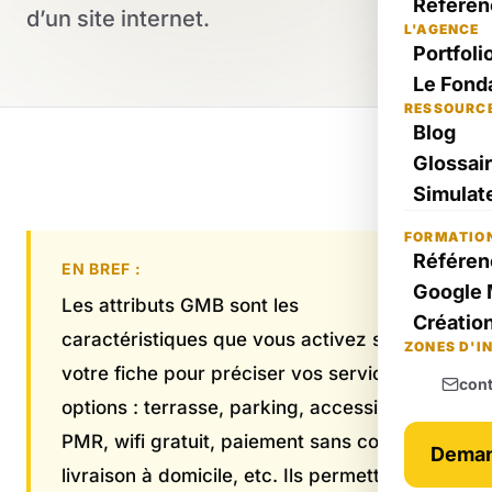
Référen
d’un site internet.
L'AGENCE
Portfoli
Le Fond
RESSOURC
Blog
Glossai
Simulate
FORMATIO
Référen
EN BREF :
Google 
Les attributs GMB sont les
Création
caractéristiques que vous activez sur
ZONES D'I
votre fiche pour préciser vos services et
con
options : terrasse, parking, accessible
PMR, wifi gratuit, paiement sans contact,
Deman
livraison à domicile, etc. Ils permettent à