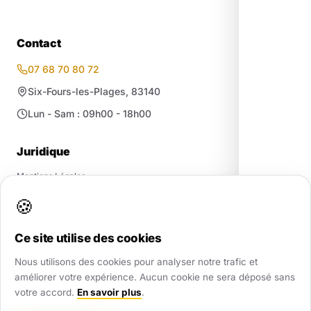
Contact
07 68 70 80 72
Six-Fours-les-Plages, 83140
Lun - Sam : 09h00 - 18h00
Juridique
Mentions Légales
Confidentialité / RGPD
🍪
CGV
·
CGU
·
Cookies
Plan du site
Ce site utilise des cookies
Nous utilisons des cookies pour analyser notre trafic et
améliorer votre expérience. Aucun cookie ne sera déposé sans
votre accord.
En savoir plus
.