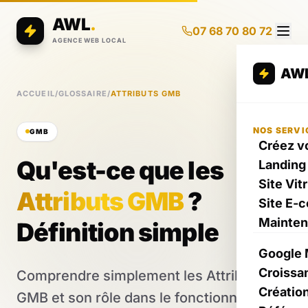
AWL
.
07 68 70 80 72
AGENCE WEB LOCAL
AW
ACCUEIL
/
GLOSSAIRE
/
ATTRIBUTS GMB
NOS SERVI
GMB
Créez vo
Qu'est-ce que les
Landing
Site Vit
Attributs GMB
?
Site E-
Mainte
Définition simple
Google 
Croissa
Comprendre simplement les Attributs
Créatio
GMB et son rôle dans le fonctionnement