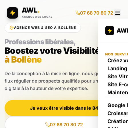
AWL
.
07 68 70 80 72
AGENCE WEB LOCAL
AGENCE WEB & SEO À BOLLÈNE
AW
Professions libérales,
Boostez votre Visibilité
NOS SERVI
à Bollène
Créez vo
Landing
De la conception à la mise en ligne, nous générons un
Site Vit
flux régulier de prospects qualifiés pour une présence
Site E-
digitale à la hauteur de votre expertise.
Mainte
Google 
Je veux être visible dans le 84
Croissa
Créatio
07 68 70 80 72