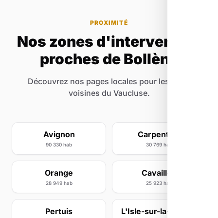
PROXIMITÉ
Nos zones d'intervention
proches de Bollène
Découvrez nos pages locales pour les villes
voisines du Vaucluse.
Avignon
Carpentras
90 330 hab
30 769 hab
Orange
Cavaillon
28 949 hab
25 923 hab
Pertuis
L'Isle-sur-la-Sorgue