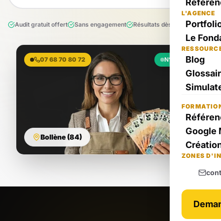
Référen
L'AGENCE
Portfoli
Audit gratuit offert
Sans engagement
Résultats dès le 1er mois
Le Fond
RESSOURC
Blog
07 68 70 80 72
N°1 Local
Glossai
Simulate
FORMATIO
Référen
Google 
Bollène (84)
Création
ZONES D'I
con
Deman