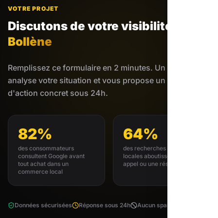
VOTRE PROJET
Discutons de votre visibilité
à
Bollène
Remplissez ce formulaire en 2 minutes. Un expert
analyse votre situation et vous propose un plan
d'action concret sous 24h.
82%
64%
des consommateurs
des recherches GMB
consultent Google avant
locales aboutissent à un
tout achat dans un
appel ou une réservation
commerce local
Données sécurisées
Réponse sous 24h
Aucun spam