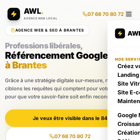
AWL
.
07 68 70 80 72
AGENCE WEB LOCAL
AGENCE WEB & SEO À BRANTES
AW
Professions libérales,
Référencement Google
NOS SERVI
à Brantes
Créez vo
Landing
Grâce à une stratégie digitale sur-mesure, nous
Site Vit
ciblons les requêtes qui comptent pour votre activité
Site E-
pour que votre savoir-faire soit enfin reconnu en ligne.
Mainte
Google 
Je veux être visible dans le 84
Croissa
Créatio
07 68 70 80 72