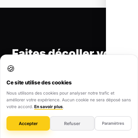
Faites décoller votre
activité
à Brantes
🍪
Ce site utilise des cookies
Un expert analyse votre visibilité et vous
Nous utilisons des cookies pour analyser notre trafic et
propose un plan d'action concret sous
améliorer votre expérience. Aucun cookie ne sera déposé sans
24h.
votre accord.
En savoir plus
.
Accepter
Refuser
Paramètres
Demander un Audit Gratuit