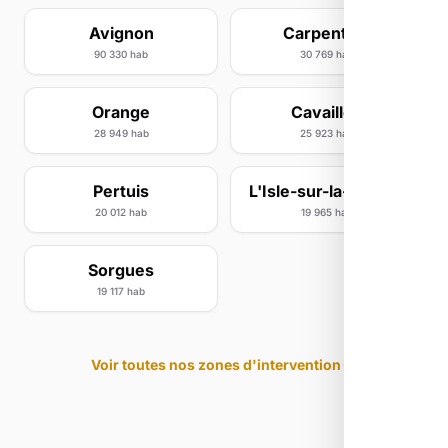
Avignon
Carpentras
90 330 hab
30 769 hab
Orange
Cavaillon
28 949 hab
25 923 hab
Pertuis
L'Isle-sur-la-Sorgue
20 012 hab
19 965 hab
Sorgues
19 117 hab
Voir toutes nos zones d'intervention