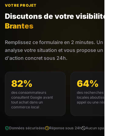
VOTRE PROJET
Discutons de votre visibilité
à
Brantes
Remplissez ce formulaire en 2 minutes. Un expert
analyse votre situation et vous propose un plan
d'action concret sous 24h.
82%
64%
des consommateurs
des recherches GMB
consultent Google avant
locales aboutissent à un
tout achat dans un
appel ou une réservation
commerce local
Données sécurisées
Réponse sous 24h
Aucun spam