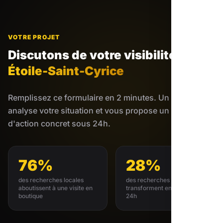
VOTRE PROJET
Discutons de votre visibilité
à
Étoile-Saint-Cyrice
Remplissez ce formulaire en 2 minutes. Un expert
analyse votre situation et vous propose un plan
d'action concret sous 24h.
76%
28%
des recherches locales
des recherches locales se
aboutissent à une visite en
transforment en achat sous
boutique
24h