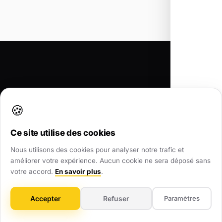
🍪
Faites décoller votre
activité
à Étoile-
Ce site utilise des cookies
Saint-Cyrice
Nous utilisons des cookies pour analyser notre trafic et
améliorer votre expérience. Aucun cookie ne sera déposé sans
votre accord.
En savoir plus
.
Chaque jour sans stratégie digitale, ce
Accepter
Refuser
Paramètres
sont des clients qui choisissent vos
concurrents.