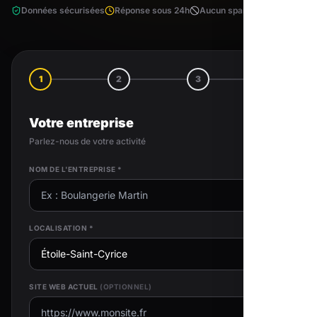
Données sécurisées
Réponse sous 24h
Aucun spam
1
2
3
4
Votre entreprise
Parlez-nous de votre activité
NOM DE L'ENTREPRISE *
LOCALISATION *
SITE WEB ACTUEL
(OPTIONNEL)