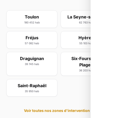
Toulon
La Seyne-sur-Mer
180 452 hab
62 763 hab
Fréjus
Hyères
57 082 hab
55 103 hab
Draguignan
Six-Fours-les-
Plages
39 745 hab
36 203 hab
Saint-Raphaël
35 950 hab
Voir toutes nos zones d'intervention