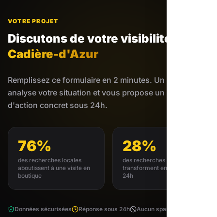
VOTRE PROJET
Discutons de votre visibilité
à
Cadière-d'Azur
Remplissez ce formulaire en 2 minutes. Un expert
analyse votre situation et vous propose un plan
d'action concret sous 24h.
76%
28%
des recherches locales
des recherches locales se
aboutissent à une visite en
transforment en achat sous
boutique
24h
Données sécurisées
Réponse sous 24h
Aucun spam