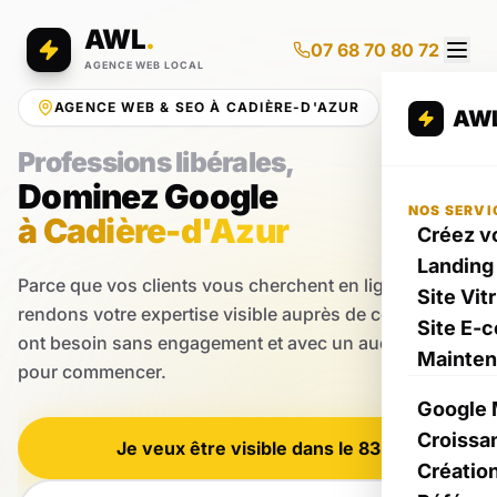
AWL
.
07 68 70 80 72
AGENCE WEB LOCAL
AGENCE WEB & SEO À CADIÈRE-D'AZUR
AW
Professions libérales,
Dominez Google
NOS SERVI
à Cadière-d'Azur
Créez vo
Landing
Parce que vos clients vous cherchent en ligne, nous
Site Vit
rendons votre expertise visible auprès de ceux qui en
Site E-
ont besoin sans engagement et avec un audit gratuit
Mainte
pour commencer.
Google 
Croissa
Je veux être visible dans le 83
Créatio