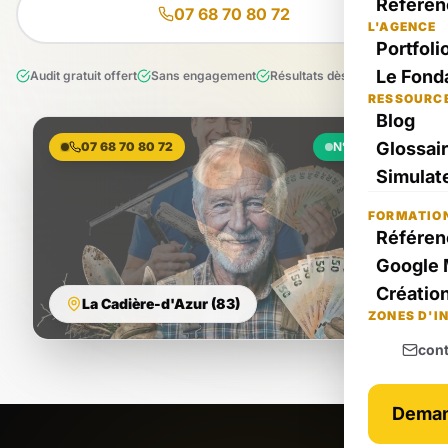
Référen
07 68 70 80 72
L'AGENCE
Portfoli
Le Fond
Audit gratuit offert
Sans engagement
Résultats dès le 1er mois
RESSOURC
Blog
Glossai
07 68 70 80 72
N°1 Local
Simulate
FORMATIO
Référen
Google 
Création
La Cadière-d'Azur (83)
ZONES D'I
con
Deman