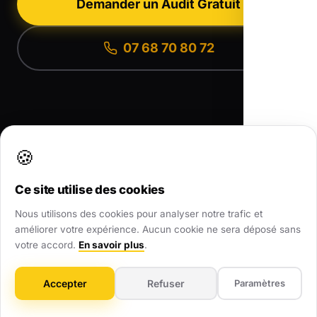
Demander un Audit Gratuit
07 68 70 80 72
🍪
Ce site utilise des cookies
Agence Web Local partout en France
•
Toutes nos zones d'intervention
•
Nos Réalisations
•
Nous utilisons des cookies pour analyser notre trafic et
Nous contacter
améliorer votre expérience. Aucun cookie ne sera déposé sans
votre accord.
En savoir plus
.
Accepter
Refuser
Paramètres