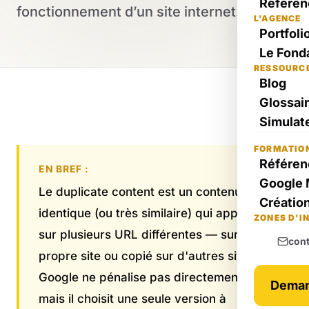
Référen
fonctionnement d’un site internet.
L'AGENCE
Portfoli
Le Fond
RESSOURC
Blog
Glossai
Simulate
FORMATIO
Référen
EN BREF :
Google 
Le duplicate content est un contenu
Création
identique (ou très similaire) qui apparaît
ZONES D'I
sur plusieurs URL différentes — sur votre
con
propre site ou copié sur d'autres sites.
Google ne pénalise pas directement,
Deman
mais il choisit une seule version à