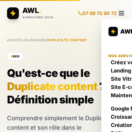
AWL
.
07 68 70 80 72
AGENCE WEB LOCAL
AW
ACCUEIL
/
GLOSSAIRE
/
DUPLICATE CONTENT
NOS SERVI
SEO
Créez vo
Qu'est-ce que le
Landing
Site Vit
Duplicate content
?
Site E-
Mainte
Définition simple
Google 
Croissa
Comprendre simplement le Duplicate
Créatio
content et son rôle dans le