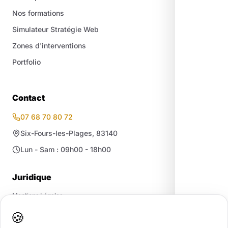
Nos formations
Simulateur Stratégie Web
Zones d'interventions
Portfolio
Contact
07 68 70 80 72
Six-Fours-les-Plages, 83140
Lun - Sam : 09h00 - 18h00
Juridique
Mentions Légales
Confidentialité / RGPD
🍪
CGV
·
CGU
·
Cookies