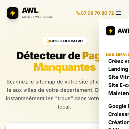
AWL
.
07 68 70 80 72
AGENCE WEB LOCAL
AW
OUTIL SEO GRATUIT
Détecteur de
Pages
NOS SERVI
Créez vo
Manquantes
Landing
Site Vit
Scannez le sitemap de votre site et comparez-
Site E-
le aux villes de votre département. Découvrez
Mainte
instantanément les "trous" dans votre maillage
Google 
local.
Croissa
Créatio