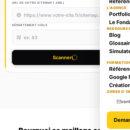
Référen
URL DE VOTRE SITEMAP (.XML)
L'AGENCE
Portfoli
Le Fond
DÉPARTEMENT CIBLE
RESSOURC
Blog
Glossai
Simulate
Scanner
FORMATIO
Référen
Google 
Création
ZONES D'I
con
Deman