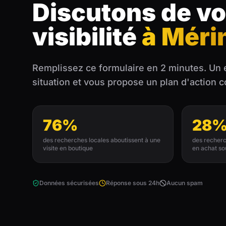
Discutons de vo
visibilité
à Méri
Remplissez ce formulaire en 2 minutes. Un 
situation et vous propose un plan d'action 
76%
28
des recherches locales aboutissent à une
des recherc
visite en boutique
en achat so
Données sécurisées
Réponse sous 24h
Aucun spam