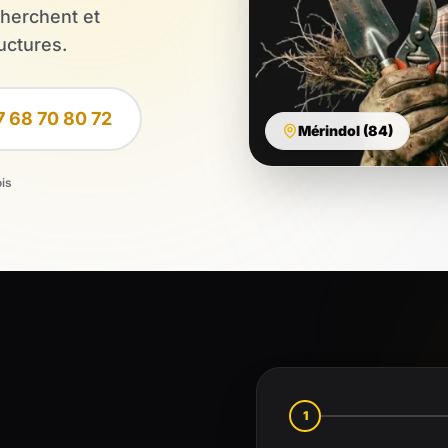
cherchent et
uctures.
7 68 70 80 72
Mérindol (84)
ois
1