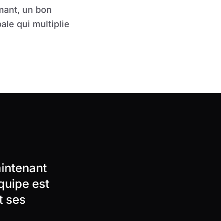
mant, un bon
le qui multiplie
aintenant
quipe est
t ses