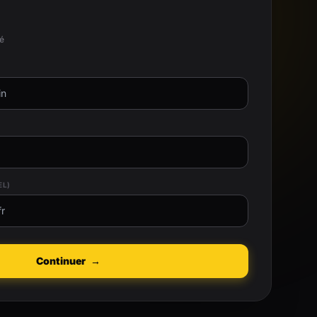
té
EL)
Continuer
→