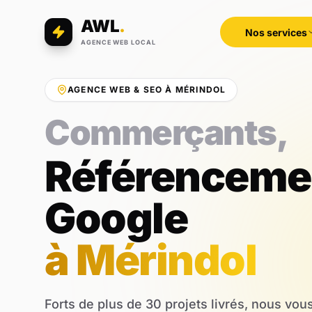
AWL
.
Nos services
AGENCE WEB LOCAL
AGENCE WEB & SEO À MÉRINDOL
Professions libé
Référenceme
Google
à Mérindol
Forts de plus de 30 projets livrés, nous vo