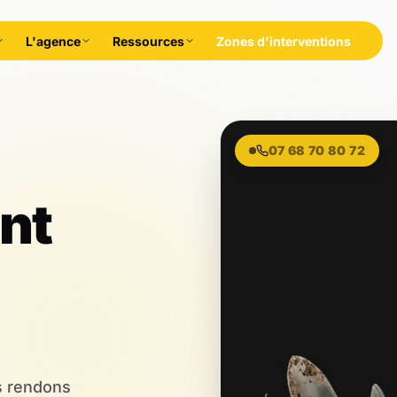
L'agence
Ressources
Zones d'interventions
rales,
07 68 70 80 72
nt
us rendons