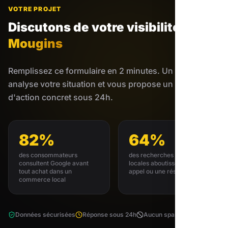
VOTRE PROJET
Discutons de votre visibilité
à
Mougins
Remplissez ce formulaire en 2 minutes. Un expert
analyse votre situation et vous propose un plan
d'action concret sous 24h.
82%
64%
des consommateurs
des recherches GMB
consultent Google avant
locales aboutissent à un
tout achat dans un
appel ou une réservation
commerce local
Données sécurisées
Réponse sous 24h
Aucun spam