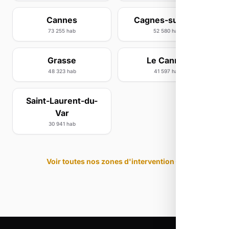
Cannes
Cagnes-sur-Mer
73 255 hab
52 580 hab
Grasse
Le Cannet
48 323 hab
41 597 hab
Saint-Laurent-du-
Var
30 941 hab
Voir toutes nos zones d'intervention