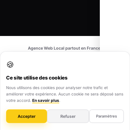
Agence Web Local partout en France
•
Toutes nos zones d'intervention
•
Nos Réalisations
•
Nous contacter
🍪
Ce site utilise des cookies
Nous utilisons des cookies pour analyser notre trafic et
améliorer votre expérience. Aucun cookie ne sera déposé sans
AWL
.
votre accord.
En savoir plus
.
Partenaire digital de confiance pour les TPE et PME. Nous
Accepter
Refuser
Paramètres
transformons votre visibilité locale partout en France.