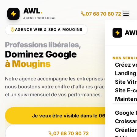
AWL
.
07 68 70 80 72
AGENCE WEB LOCAL
AGENCE WEB & SEO À MOUGINS
AW
Professions libérales,
Dominez Google
NOS SERVI
à Mougins
Créez vo
Landing
Notre agence accompagne les entreprises de Mougins
Site Vit
nous boostons votre chiffre d'affaires grâce au digital
Site E-
et un suivi mensuel de vos performances.
Mainte
Google 
Je veux être visible dans le 06
Croissa
Créatio
07 68 70 80 72