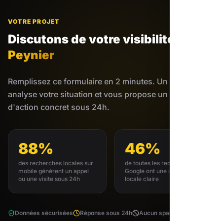
VOTRE PROJET
Discutons de votre visibilité
à
Peynier
Remplissez ce formulaire en 2 minutes. Un expert
analyse votre situation et vous propose un plan
d'action concret sous 24h.
88%
46%
des recherches locales sur
de toutes les requêtes
mobile génèrent un appel
Google ont une intention
ou une visite sous 24h
locale claire
Données sécurisées
Réponse sous 24h
Aucun spam