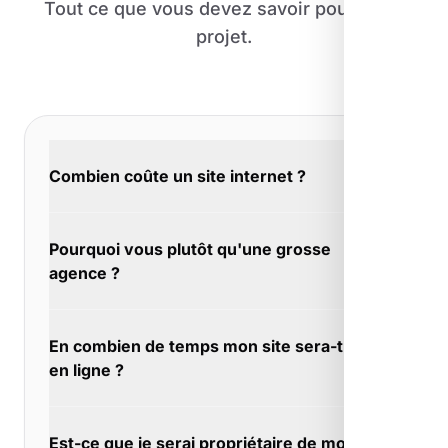
Tout ce que vous devez savoir pour votre
projet.
Combien coûte un site internet ?
Entre 800€ et 5000€ pour la plupart des
Pourquoi vous plutôt qu'une grosse
projets. À Peynier, tout dépend de ce que
agence ?
vous voulez : vitrine simple, e-commerce,
réservation en ligne... Expliquez-nous votre
Les grosses agences font du volume, nous
besoin, le devis est gratuit.
En combien de temps mon site sera-t-il
faisons du sur-mesure. À Peynier, chaque
en ligne ?
projet est unique et mérite une attention
particulière.
Une landing page peut être prête en 5 jours. À
Est-ce que je serai propriétaire de mon
Peynier, pour les projets simples et urgents,