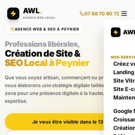
AWL
.
07 68 70 80 72
AGENCE WEB LOCAL
AGENCE WEB & SEO À PEYNIER
AW
Professions libérales,
Création de Site &
NOS SERVI
SEO Local à Peynier
Créez vo
Landing
Que vous soyez artisan, commerçant ou prestataire,
Site Vit
nous élaborons une stratégie digitale taillée pour votre
Site E-
zone pour une présence digitale à la hauteur de votre
Mainte
expertise.
Google 
Croissa
Je veux être visible dans le 13
Créatio