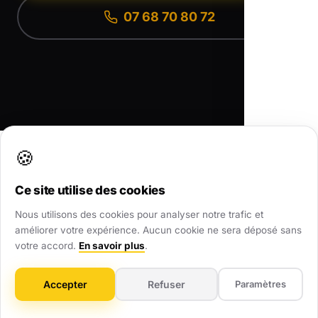
07 68 70 80 72
🍪
Agence Web Local partout en France
•
Toutes nos zones d'intervention
•
Nos Réalisations
•
Nous contacter
Ce site utilise des cookies
Nous utilisons des cookies pour analyser notre trafic et
améliorer votre expérience. Aucun cookie ne sera déposé sans
votre accord.
En savoir plus
.
Accepter
Refuser
Paramètres
AWL
.