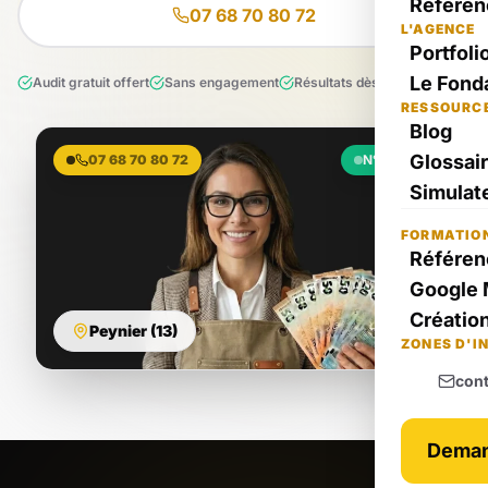
Référen
07 68 70 80 72
L'AGENCE
Portfoli
Le Fond
Audit gratuit offert
Sans engagement
Résultats dès le 1er mois
RESSOURC
Blog
Glossai
07 68 70 80 72
N°1 Local
Simulate
FORMATIO
Référen
Google 
Création
Peynier (13)
ZONES D'I
con
Deman