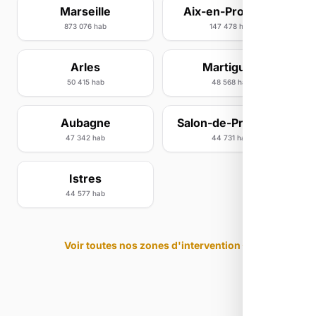
Marseille
Aix-en-Provence
873 076 hab
147 478 hab
Arles
Martigues
50 415 hab
48 568 hab
Aubagne
Salon-de-Provence
47 342 hab
44 731 hab
Istres
44 577 hab
Voir toutes nos zones d'intervention