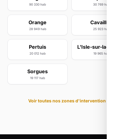
90 330 hab
30 769 hab
Orange
Cavaillon
28 949 hab
25 923 hab
Pertuis
L'Isle-sur-la-Sorgue
20 012 hab
19 965 hab
Sorgues
19 117 hab
Voir toutes nos zones d'intervention