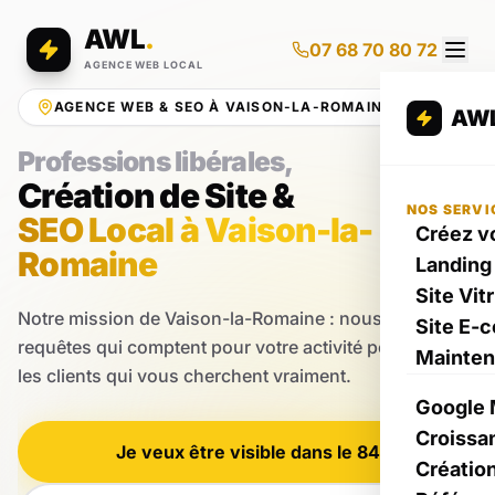
AWL
.
07 68 70 80 72
AGENCE WEB LOCAL
AGENCE WEB & SEO À VAISON-LA-ROMAINE
AW
Professions libérales,
Création de Site &
NOS SERVI
SEO Local à Vaison-la-
Créez vo
Romaine
Landing
Site Vit
Notre mission de Vaison-la-Romaine : nous ciblons les
Site E-
requêtes qui comptent pour votre activité pour attirer
Mainte
les clients qui vous cherchent vraiment.
Google 
Croissa
Je veux être visible dans le 84
Créatio