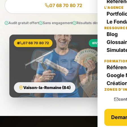
Référen
07 68 70 80 72
L'AGENCE
Portfoli
Le Fond
Audit gratuit offert
Sans engagement
Résultats dès le 1er mois
RESSOURC
Blog
Glossai
07 68 70 80 72
N°1 Local
Simulate
FORMATIO
Référen
Google 
Création
Vaison-la-Romaine (84)
ZONES D'I
con
Deman