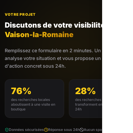
VOTRE PROJET
Discutons de votre visibilité
à
Vaison-la-Romaine
Remplissez ce formulaire en 2 minutes. Un expert
analyse votre situation et vous propose un plan
d'action concret sous 24h.
76%
28%
des recherches locales
des recherches locales se
aboutissent à une visite en
transforment en achat sous
boutique
24h
Données sécurisées
Réponse sous 24h
Aucun spam