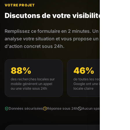
VOTRE PROJET
Discutons de votre visibilité
à Apt
Remplissez ce formulaire en 2 minutes. Un expert
analyse votre situation et vous propose un plan
d'action concret sous 24h.
88%
46%
des recherches locales sur
de toutes les requêtes
mobile génèrent un appel
Google ont une intention
ou une visite sous 24h
locale claire
Données sécurisées
Réponse sous 24h
Aucun spam