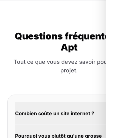
Questions fréquentes à
Apt
Tout ce que vous devez savoir pour votre
projet.
Combien coûte un site internet ?
Pas de prix d'appel trompeur chez nous. À
Pourquoi vous plutôt qu'une grosse
Apt, nous annonçons le vrai coût dès le