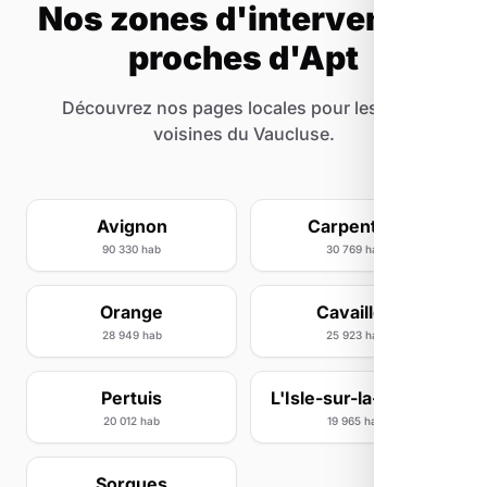
Nos zones d'intervention
proches d'Apt
Découvrez nos pages locales pour les villes
voisines du Vaucluse.
Avignon
Carpentras
90 330 hab
30 769 hab
Orange
Cavaillon
28 949 hab
25 923 hab
Pertuis
L'Isle-sur-la-Sorgue
20 012 hab
19 965 hab
Sorgues