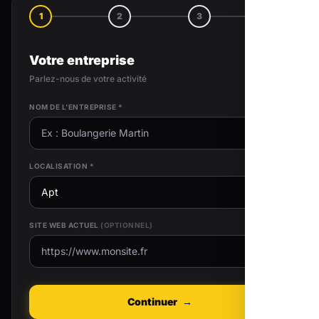
1
2
3
4
Votre entreprise
Parlez-nous de votre activité
NOM DE L'ENTREPRISE *
LOCALISATION *
SITE WEB ACTUEL
(OPTIONNEL)
Continuer
→