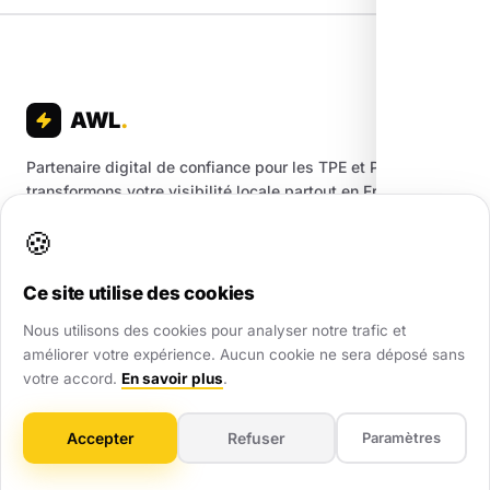
AWL
.
Partenaire digital de confiance pour les TPE et PME. Nous
transformons votre visibilité locale partout en France.
🍪
Ce site utilise des cookies
Nous utilisons des cookies pour analyser notre trafic et
Création de sites
améliorer votre expérience. Aucun cookie ne sera déposé sans
votre accord.
En savoir plus
.
Créez votre site en 5min
Landing Page
Accepter
Refuser
Paramètres
Site Vitrine
Site E-commerce