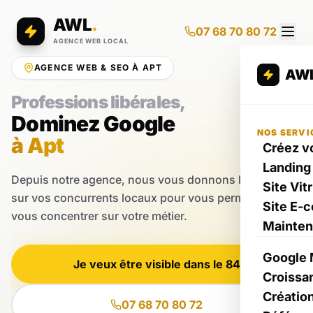
AWL
.
07 68 70 80 72
AGENCE WEB LOCAL
AGENCE WEB & SEO À APT
AW
Professions libérales,
Dominez Google
NOS SERVI
à Apt
Créez vo
Landing
Depuis notre agence, nous vous donnons l'avantage
Site Vit
sur vos concurrents locaux pour vous permettre de
Site E-
vous concentrer sur votre métier.
Mainte
Google 
Je veux être visible dans le 84
Croissa
Créatio
07 68 70 80 72