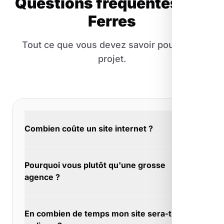
Questions fréquentes aux
Ferres
Tout ce que vous devez savoir pour votre
projet.
Combien coûte un site internet ?
Nous ne sommes pas l'agence la moins
Pourquoi vous plutôt qu'une grosse
chère, ni la plus chère. À Les Ferres, notre
agence ?
positionnement est simple : des sites
rentables pour les TPE/PME, avec un vrai
Les grosses agences appliquent des recettes
accompagnement. Demandez votre devis
En combien de temps mon site sera-t-il
toutes faites. À Les Ferres, nous créons des
gratuit pour y voir clair.