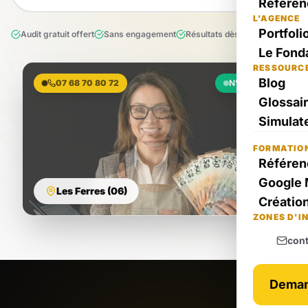
Référen
L'AGENCE
Portfoli
Audit gratuit offert
Sans engagement
Résultats dès le 1er mois
Le Fond
RESSOURC
Blog
07 68 70 80 72
N°1 Local
Glossai
Simulate
FORMATIO
Référen
Google 
Les Ferres (06)
Création
ZONES D'I
con
Deman