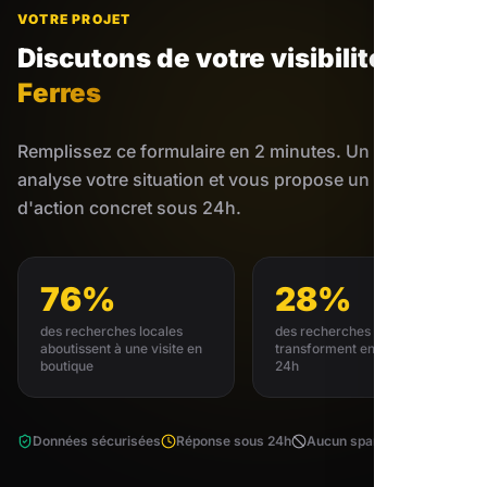
VOTRE PROJET
Discutons de votre visibilité
aux
Ferres
Remplissez ce formulaire en 2 minutes. Un expert
analyse votre situation et vous propose un plan
d'action concret sous 24h.
76%
28%
des recherches locales
des recherches locales se
aboutissent à une visite en
transforment en achat sous
boutique
24h
Données sécurisées
Réponse sous 24h
Aucun spam