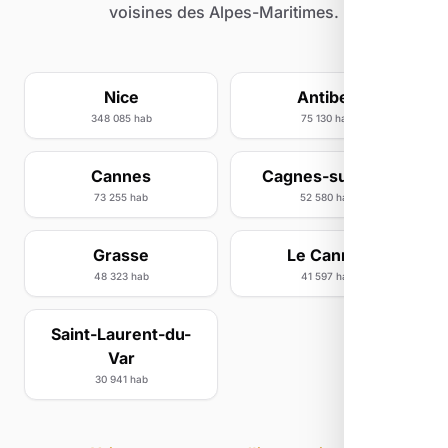
voisines des Alpes-Maritimes.
Nice
Antibes
348 085 hab
75 130 hab
Cannes
Cagnes-sur-Mer
73 255 hab
52 580 hab
Grasse
Le Cannet
48 323 hab
41 597 hab
Saint-Laurent-du-
Var
30 941 hab