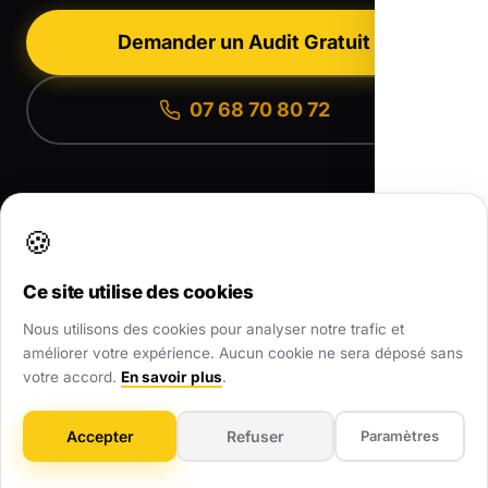
Demander un Audit Gratuit
07 68 70 80 72
🍪
Ce site utilise des cookies
Nous utilisons des cookies pour analyser notre trafic et
Agence Web Local partout en France
•
Toutes nos zones d'intervention
•
Nos Réalisations
•
améliorer votre expérience. Aucun cookie ne sera déposé sans
Nous contacter
votre accord.
En savoir plus
.
Accepter
Refuser
Paramètres